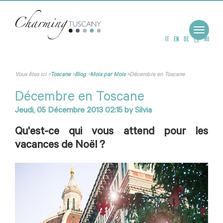
Toggle
navigat
IT
EN
DE
FR
RU
Vous êtes ici
>
Toscane
>
Blog
>
Mois par Mois
>
Décembre en Toscane
Décembre en Toscane
Jeudi, 05 Décembre 2013 02:15
by
Silvia
Qu'est-ce qui vous attend pour les
vacances de Noël ?