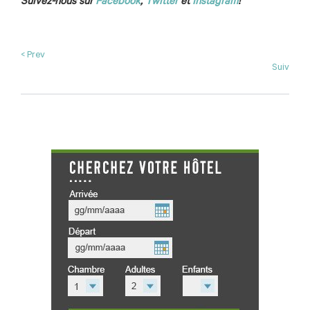
Suivez-nous sur
Facebook
,
Twitter
et
Instagram
!
< Prev
Suiv