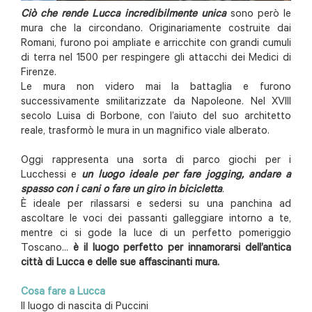
Ciò che rende Lucca incredibilmente unica
sono però le
mura che la circondano. Originariamente costruite dai
Romani, furono poi ampliate e arricchite con grandi cumuli
di terra nel 1500 per respingere gli attacchi dei Medici di
Firenze.
Le mura non videro mai la battaglia e furono
successivamente smilitarizzate da Napoleone. Nel XVIII
secolo Luisa di Borbone, con l’aiuto del suo architetto
reale, trasformò le mura in un magnifico viale alberato.
Oggi rappresenta una sorta di parco giochi per i
Lucchessi e
un luogo ideale per fare jogging, andare a
spasso con i cani o fare un giro in bicicletta
.
È ideale per rilassarsi e sedersi su una panchina ad
ascoltare le voci dei passanti galleggiare intorno a te,
mentre ci si gode la luce di un perfetto pomeriggio
Toscano...
è il luogo perfetto per innamorarsi dell’antica
città di Lucca e delle sue affascinanti mura.
Cosa fare a Lucca
Il luogo di nascita di Puccini