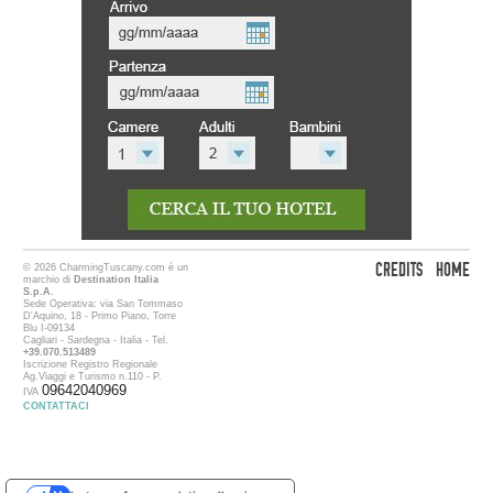
CREDITS
HOME
© 2026 CharmingTuscany.com è un
marchio di
Destination Italia
S.p.A.
Sede Operativa: via San Tommaso
D'Aquino, 18 - Primo Piano, Torre
Blu I-09134
Cagliari - Sardegna - Italia - Tel.
+39.070.513489
Iscrizione Registro Regionale
Ag.Viaggi e Turismo n.110 - P.
09642040969
IVA
CONTATTACI