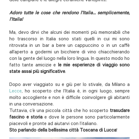
delle campane e le allegre ceramiche variopinte.
Adoro tutte le cose che rendono l’Italia… semplicemente,
l’Italia!
Ma, devo dirvi che alcuni dei momenti più memorabili che
ho trascorso in Italia sono stati quelli in cui mi sono
ritrovata in un bar a bere un cappuccino o in un caffè
all’aperto a godermi un bicchiere di vino chiacchierando
con la gente del luogo nella loro lingua. In questo modo ho
fatto tante amicizie e
le mie esperienze di viaggio sono
state assai più significative
.
Dopo aver viaggiato su e giù per lo stivale, da Milano a
Lecce
, ho scoperto che l’Italia è, in ogni luogo, sempre
molto accogliente e non è difficile coinvolgere gli abitanti
in una conversazione.
Tuttavia, c’è una piccola città che ho scoperto
trasudare
fascino e storia
e dove le persone sono particolarmente
piacevoli e pronte ad aiutarvi con l’italiano.
Sto parlando della bellissima città Toscana di Lucca
!