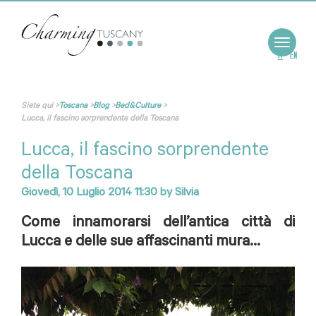
Toggle
navigat
IT
EN
Siete qui
>
Toscana
>
Blog
>
Bed&Culture
>
Lucca, il fascino sorprendente della Toscana
Lucca, il fascino sorprendente
della Toscana
Giovedì, 10 Luglio 2014 11:30
by
Silvia
Come innamorarsi dell’antica città di
Lucca e delle sue affascinanti mura...