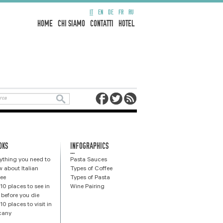
IT
EN
DE
FR
RU
HOME
CHI SIAMO
CONTATTI
HOTEL
OKS
INFOGRAPHICS
...
ything you need to
Pasta Sauces
 about Italian
Types of Coffee
ee
Types of Pasta
10 places to see in
Wine Pairing
y before you die
10 places to visit in
cany