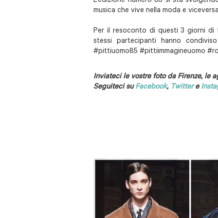
L’edizione numero 85 si sta svolgendo
musica che vive nella moda e viceversa
Per il resoconto di questi 3 giorni di 
stessi partecipanti hanno condiviso
#pittiuomo85 #pittiimmagineuomo #ro
Inviateci le vostre foto da Firenze, le
Seguiteci su
Facebook
,
Twitter
e
Inst