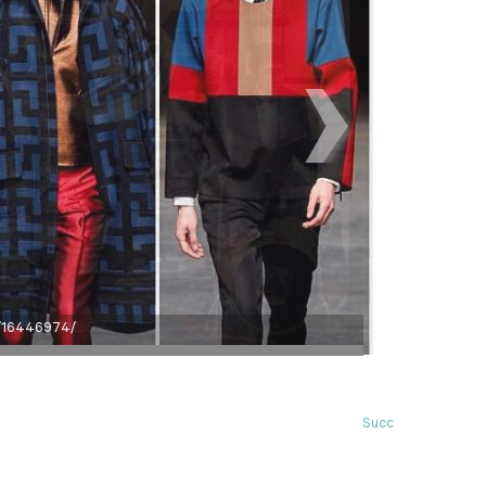
hp#/user/367125556/
Succ