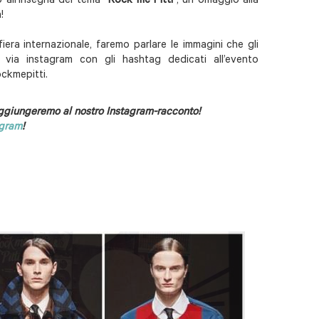
 all’insegna del tema “
Rock me Pitti
”, un omaggio alla
!
fiera internazionale, faremo parlare le immagini che gli
 via instagram con gli hashtag dedicati all’evento
ckmepitti.
 aggiungeremo al nostro Instagram-racconto!
agram
!