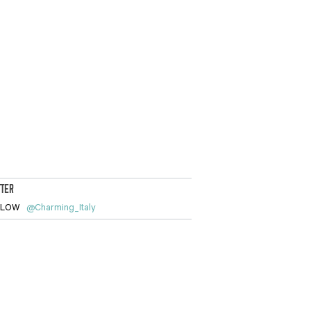
TTER
LLOW
@Charming_Italy