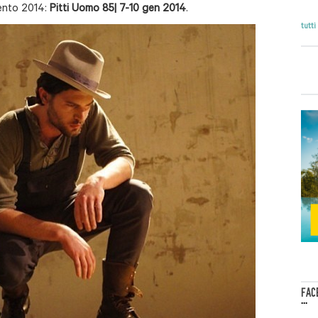
vento 2014:
Pitti Uomo 85| 7-10 gen 2014
.
tutti
FAC
...