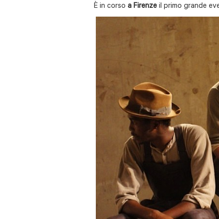
È in corso
a Firenze
il primo grande e