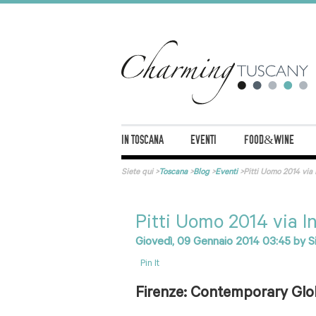
IN TOSCANA
EVENTI
FOOD&WINE
Siete qui
>
Toscana
>
Blog
>
Eventi
>
Pitti Uomo 2014 via
Pitti Uomo 2014 via 
Giovedì, 09 Gennaio 2014 03:45
by
S
Pin It
Firenze: Contemporary Glob