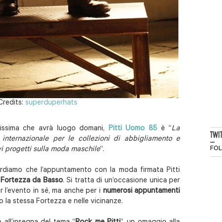
Credits:
superduperhats
alissima che avrà luogo domani,
Pitti Uomo 85
è “
La
TWI
...
 internazionale per le collezioni di abbigliamento e
FO
vi progetti sulla moda maschile
”.
cordiamo che l’appuntamento con la moda firmata Pitti
a
Fortezza da Basso
. Si tratta di un’occasione unica per
 l’evento in sé, ma anche per i
numerosi appuntamenti
o la stessa Fortezza e nelle vicinanze.