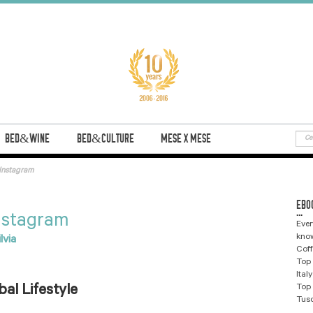
BED&WINE
BED&CULTURE
MESE X MESE
 Instagram
EBO
...
Instagram
Ever
know
ilvia
Coff
Top 
Ital
Top 
al Lifestyle
Tus