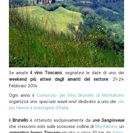
Se amate
il vino Toscano
, segnatevi le date di uno dei
weekend più attesi dagli amanti del settore
: 21-24
Febbraio 2014.
Ogni anno il
Consorzio del Vino Brunello di Montalcino
organizza uno
speciale week-end
dedicato a uno dei
vini
più famosi e prestigiosi d'Italia
.
Il
Brunello
è ottenuto esclusivamente da
uve Sangiovese
che crescono solo sulle scoscese colline di
Montalcino
, un