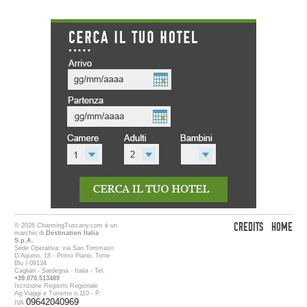
CREDITS
HOME
© 2026 CharmingTuscany.com è un
marchio di
Destination Italia
S.p.A.
Sede Operativa: via San Tommaso
D'Aquino, 18 - Primo Piano, Torre
Blu I-09134
Cagliari - Sardegna - Italia - Tel.
+39.070.513489
Iscrizione Registro Regionale
Ag.Viaggi e Turismo n.110 - P.
09642040969
IVA