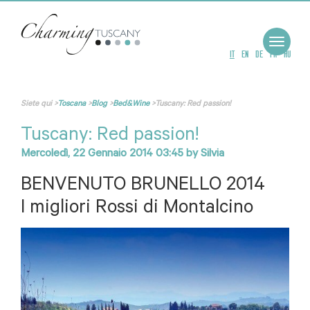
Toggle
navigat
IT
EN
DE
FR
RU
Siete qui
>
Toscana
>
Blog
>
Bed&Wine
>
Tuscany: Red passion!
Tuscany: Red passion!
Mercoledì, 22 Gennaio 2014 03:45
by
Silvia
BENVENUTO BRUNELLO 2014
I migliori Rossi di Montalcino