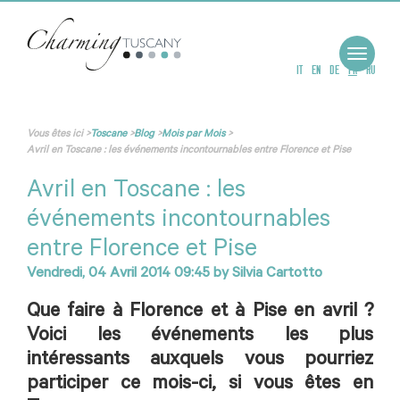
Toggle
navigat
IT
EN
DE
FR
RU
Vous êtes ici
>
Toscane
>
Blog
>
Mois par Mois
>
Avril en Toscane : les événements incontournables entre Florence et Pise
Avril en Toscane : les
événements incontournables
entre Florence et Pise
Vendredi, 04 Avril 2014 09:45
by
Silvia Cartotto
Que faire à Florence et à Pise en avril ?
Voici les événements les plus
intéressants auxquels vous pourriez
participer ce mois-ci, si vous êtes en