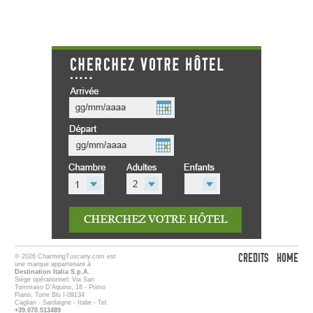
CREDITS
HOME
© 2026 CharmingTuscany.com est
une marque appartenant à
Destination Italia S.p.A.
Siège opérationnel: Via San
Tommaso D'Aquino, 18 - Primo
Piano, Torre Blu I-09134
Cagliari - Sardaigne - Italie - Tel.
+39.070.513489