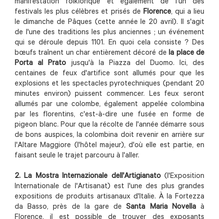
manifestation folklorique et également de l'un des
festivals les plus célèbres et prisés de
Florence
, qui a lieu
le dimanche de Pâques (cette année le 20 avril). Il s'agit
de l'une des traditions les plus anciennes ; un événement
qui se déroule depuis 1101. En quoi cela consiste ? Des
bœufs traînent un char entièrement décoré de
la place de
Porta al Prato
jusqu'à la Piazza del Duomo. Ici, des
centaines de feux d'artifice sont allumés pour que les
explosions et les spectacles pyrotechniques (pendant 20
minutes environ) puissent commencer. Les feux seront
allumés par une colombe, également appelée colombina
par les florentins, c'est-à-dire une fusée en forme de
pigeon blanc. Pour que la récolte de l'année démarre sous
de bons auspices, la colombina doit revenir en arrière sur
l'Altare Maggiore (l'hôtel majeur), d'où elle est partie, en
faisant seule le trajet parcouru à l'aller.
2. La Mostra Internazionale dell'Artigianato
(l'Exposition
Internationale de l'Artisanat) est l'une des plus grandes
expositions de produits artisanaux d'Italie. À la Fortezza
da Basso, près de la gare de
Santa Maria Novella
à
Florence, il est possible de trouver des exposants