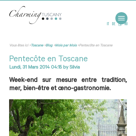
Toggle
navigat
IT
DE
FR
RU
Vous êtes ici
>
Toscane
>
Blog
>
Mois par Mois
>
Pentecôte en Toscane
Pentecôte en Toscane
Lundi, 31 Mars 2014 04:15
by
Silvia
Week-end sur mesure entre tradition,
mer, bien-être et œno-gastronomie.