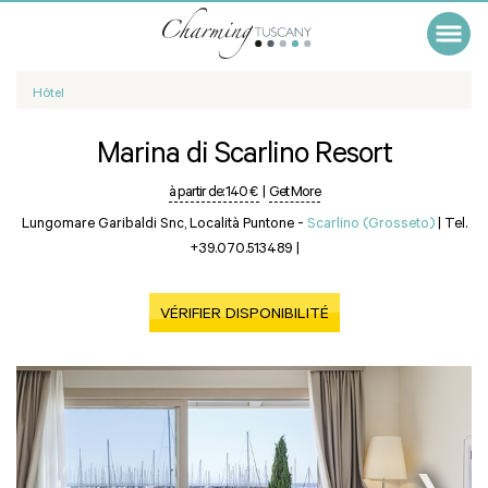
Hôtel
Marina di Scarlino Resort
à partir de:
140 €
|
Get More
Lungomare Garibaldi Snc, Località Puntone -
Scarlino (Grosseto)
|
Tel.
+39.070.513489
|
VÉRIFIER DISPONIBILITÉ