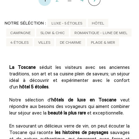
...
1
2
4
NOTRE SÉLÉCTION :
LUXE - 5 ÉTOILES
HÔTEL
CAMPAGNE
SLOW & CHIC
ROMANTIQUE - LUNE DE MIEL
4 ÉTOILES
VILLES
DE CHARME
PLAGE & MER
La Toscane
séduit les visiteurs avec ses anciennes
traditions, son art et sa cuisine plein de saveurs; un séjour
idéal à découvrir et expérimenter avec le confort
d'un
hôtel 5 étoiles
.
Notre sélection d'
hôtels de luxe
en Toscane
veut
répondre aux besoins des voyageurs qui aiment combiner
leur séjour avec la
beauté la plus rare
et exceptionnelle.
En savourant un délicieux verre de vin, on peut écouter la
Toscane qui raconte
les histoires de paysages
sauvages