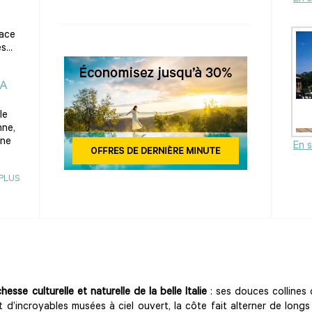
pace
...
LA
le
nne,
ine
En s
 PLUS
chesse culturelle et naturelle de la belle Italie
: ses douces collines 
ont d’incroyables musées à ciel ouvert, la côte fait alterner de lo