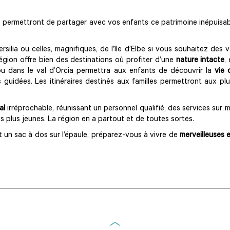
permettront de partager avec vos enfants ce patrimoine inépuisable, 
silia ou celles, magnifiques, de l’île d’Elbe si vous souhaitez des
égion offre bien des destinations où profiter d’une
nature intacte
,
 ou dans le val d’Orcia permettra aux enfants de découvrir la
vie 
es guidées. Les itinéraires destinés aux familles permettront aux pl
al
irréprochable, réunissant un personnel qualifié, des services su
s plus jeunes. La région en a partout et de toutes sortes.
 un sac à dos sur l’épaule, préparez-vous à vivre de
merveilleuses e