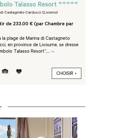
*****
****
bolo Talasso Resort
Del Golfo
 di Castagneto Carducci (Livorno)
Isola d'Elba (Livorno)
tir de 233.00 € (par Chambre par
À partir de 189.00 €
Nuit)
à la plage de Marina di Castagneto
Faisant face à la baie 
ci, en province de Livourne, se dresse
l’Hôtel Del Golfo se tr
mbolo Talasso Resort”,...
»»
bord de la plage et joui
CHOISIR
e