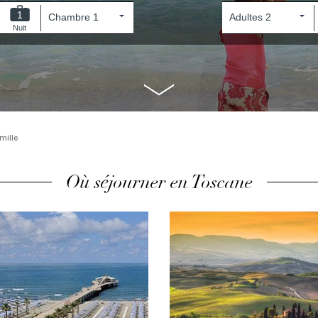
1
Nuit
mille
Où séjourner en Toscane