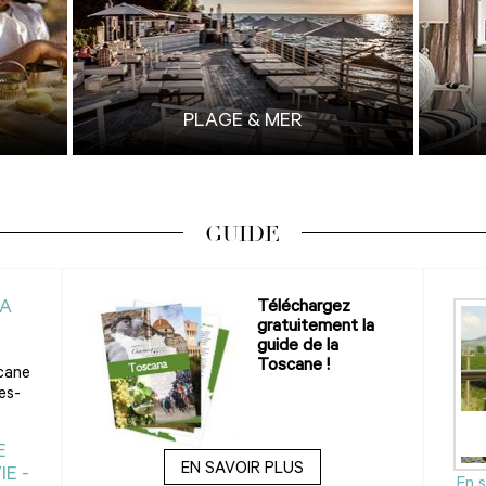
PLAGE & MER
GUIDE
LA
Téléchargez
gratuitement la
guide de la
Toscane !
scane
es-
E
EN SAVOIR PLUS
E -
En s