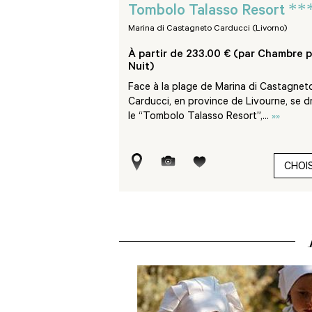
**
Tombolo Talasso Resort
Marina di Castagneto Carducci (Livorno)
 (par Chambre par
À partir de 233.00 € (par Chambre p
Nuit)
 dorée de Procchio,
Face à la plage de Marina di Castagnet
ouve directement sur le
Carducci, en province de Livourne, se d
t...
»»
le “Tombolo Talasso Resort”,...
»»
CHOISIR
CHOIS