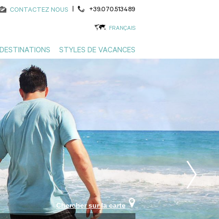
|
+39.070.513489
CONTACTEZ NOUS
FRANÇAIS
DESTINATIONS
STYLES DE VACANCES
Chercher sur la carte