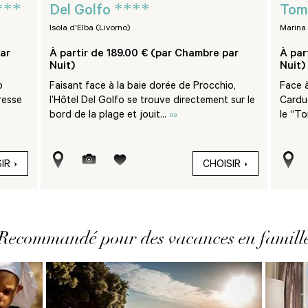
***
****
Del Golfo
Tom
Isola d'Elba (Livorno)
Marina
ar
À partir de 189.00 € (par Chambre par
À par
Nuit)
Nuit)
o
Faisant face à la baie dorée de Procchio,
Face 
resse
l’Hôtel Del Golfo se trouve directement sur le
Carduc
bord de la plage et jouit...
»»
le “To
IR
CHOISIR
Recommandé pour des vacances en famill