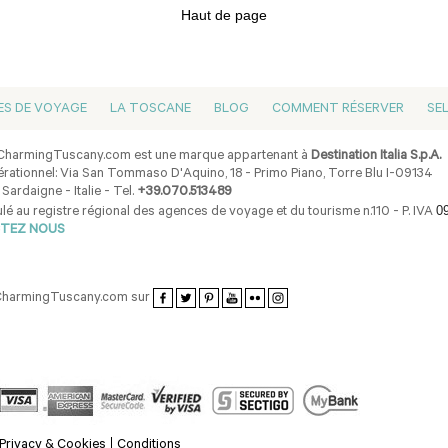
Haut de page
ES DE VOYAGE
LA TOSCANE
BLOG
COMMENT RÉSERVER
SE
harmingTuscany.com est une marque appartenant à
Destination Italia S.p.A.
rationnel: Via San Tommaso D'Aquino, 18 - Primo Piano, Torre Blu I-09134
 Sardaigne - Italie - Tel.
+39.070.513489
0
lé au registre régional des agences de voyage et du tourisme n.110 - P. IVA
TEZ NOUS
CharmingTuscany.com sur
Privacy & Cookies
Conditions