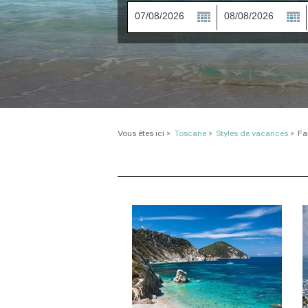
Vous êtes ici
>
Toscane
>
Styles de vacances
>
Fa