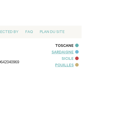
LECTED BY
FAQ
PLAN DU SITE
TOSCANE
SARDAIGNE
SICILE
9642040969
POUILLES