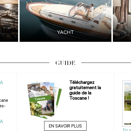
YACHT
GUIDE
LA
Téléchargez
gratuitement la
guide de la
Toscane !
scane
es-
LA
EN SAVOIR PLUS
En s