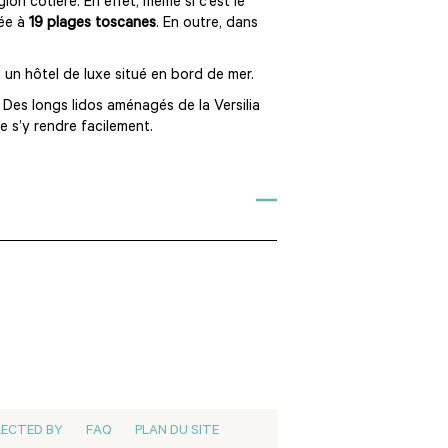
on côtière. En effet, même si c’est le
uée à
19 plages toscanes
. En outre, dans
un hôtel de luxe situé en bord de mer.
 Des longs lidos aménagés de la Versilia
e s’y rendre facilement.
LECTED BY
FAQ
PLAN DU SITE