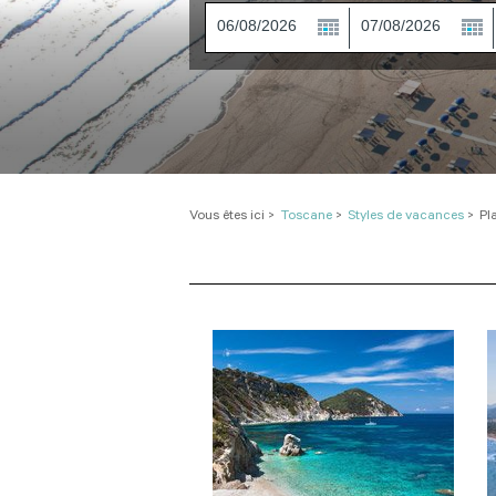
Vous êtes ici
>
Toscane
>
Styles de vacances
>
Pl