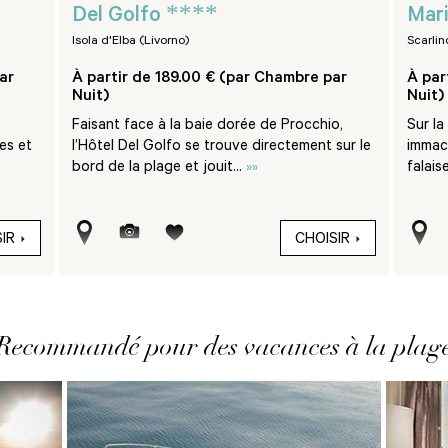
****
Del Golfo
Mari
Isola d'Elba (Livorno)
Scarlin
ar
À partir de 189.00 € (par Chambre par
À par
Nuit)
Nuit)
s
Faisant face à la baie dorée de Procchio,
Sur l
es et
l’Hôtel Del Golfo se trouve directement sur le
immacu
bord de la plage et jouit...
»»
falais
IR
CHOISIR
Recommandé pour des vacances à la plag