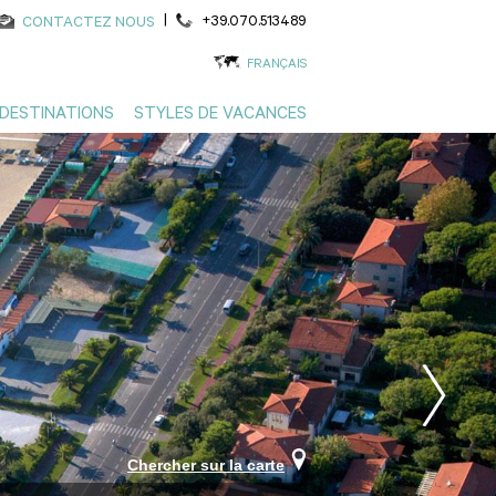
|
+39.070.513489
CONTACTEZ NOUS
FRANÇAIS
DESTINATIONS
STYLES DE VACANCES
Chercher sur la carte