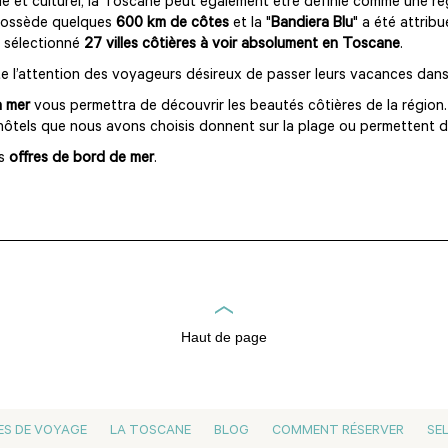
e et culturel, la Toscane peut également être définie comme une régi
 possède quelques
600 km de côtes
et la "
Bandiera Blu
" a été attrib
 sélectionné
27 villes côtières à voir absolument en Toscane
.
e l’attention des voyageurs désireux de passer leurs vacances dans 
a mer
vous permettra de découvrir les beautés côtières de la région.
 hôtels que nous avons choisis donnent sur la plage ou permettent d
os
offres de bord de mer
.
Haut de page
ES DE VOYAGE
LA TOSCANE
BLOG
COMMENT RÉSERVER
SE