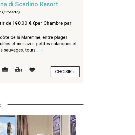
****
na di Scarlino Resort
Del Golfo
o (Grosseto)
Isola d'Elba (Livorno)
tir de 140.00 € (par Chambre par
À partir de 189.00 €
Nuit)
a côte de la Maremme, entre plages
Faisant face à la baie 
lées et mer azur, petites calanques et
l’Hôtel Del Golfo se tr
es sauvages, tours...
»»
bord de la plage et joui
CHOISIR
e