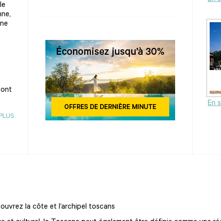
le
nne,
ine
sont
En s
 PLUS
ouvrez la côte et l’archipel toscans