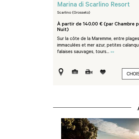
Marina di Scarlino Resort
Scarlino (Grosseto)
 (par Chambre par
À partir de 140.00 € (par Chambre p
Nuit)
 dorée de Procchio,
Sur la côte de la Maremme, entre plage
ouve directement sur le
immaculées et mer azur, petites calanqu
t...
»»
falaises sauvages, tours...
»»
CHOISIR
CHOIS