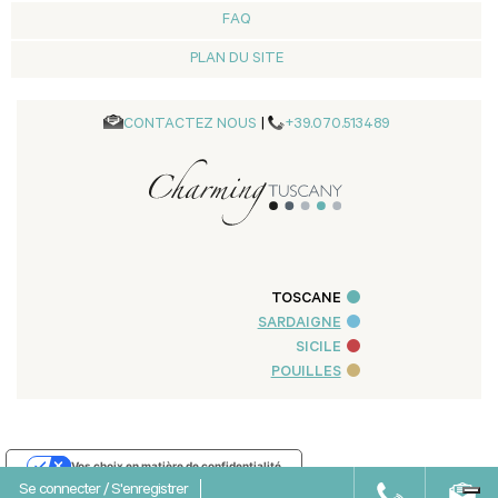
FAQ
PLAN DU SITE
CONTACTEZ NOUS
|
+39.070.513489
TOSCANE
SARDAIGNE
SICILE
POUILLES
Vos choix en matière de confidentialité
Se connecter
/
S'enregistrer
Notification lors de la collecte