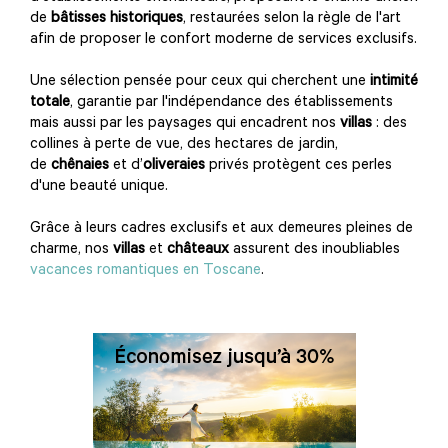
de
bâtisses historiques
, restaurées selon la règle de l'art
afin de proposer le confort moderne de services exclusifs.
Une sélection pensée pour ceux qui cherchent une
intimité
totale
, garantie par l'indépendance des établissements
mais aussi par les paysages qui encadrent nos
villas
: des
collines à perte de vue, des hectares de jardin,
de
chênaies
et d’
oliveraies
privés protègent ces perles
d'une beauté unique.
Grâce à leurs cadres exclusifs et aux demeures pleines de
charme, nos
villas
et
châteaux
assurent des inoubliables
vacances romantiques en Toscane
.