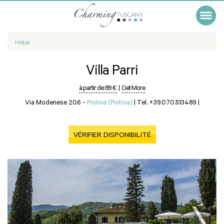
Hôtel
Villa Parri
à partir de:
89 €
|
Get More
Via Modenese 206 -
Pistoie (Pistoia)
|
Tel. +39.070.513489
|
VÉRIFIER DISPONIBILITÉ