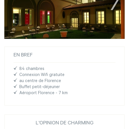
EN BREF
84 chambres
Connexion Wifi gratuite
au centre de Florence
Buffet petit-déjeuner
Aéroport Florence - 7 km
L'OPINION DE CHARMING