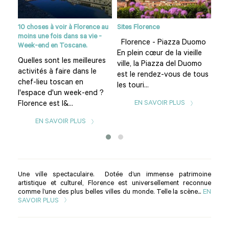
10 choses à voir à Florence au
Sites Florence
Le C
moins une fois dans sa vie -
 ?
Florence - Piazza Duomo
Qu’
Week-end en Toscane.
u
En plein cœur de la vieille
L’u
Quelles sont les meilleures
e
ville, la Piazza del Duomo
mon
activités à faire dans le
est le rendez-vous de tous
étiq
chef-lieu toscan en
les touri...
l'espace d'un week-end ?
EN SAVOIR PLUS
Florence est l&...
EN SAVOIR PLUS
Une ville spectaculaire. Dotée d’un immense patrimoine
artistique et culturel, Florence est universellement reconnue
comme l’une des plus belles villes du monde. Telle la scène...
EN
SAVOIR PLUS