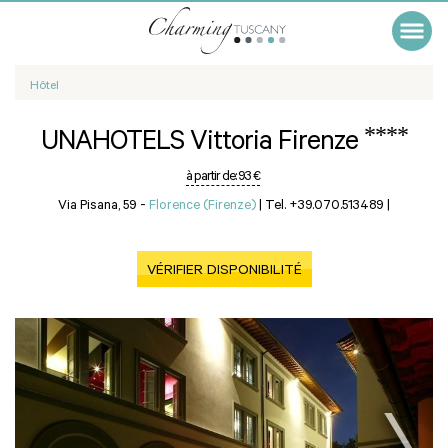
Hôtel
****
UNAHOTELS Vittoria Firenze
à partir de:
93 €
Via Pisana, 59 -
Florence (Firenze)
|
Tel. +39.070.513489
|
VÉRIFIER DISPONIBILITÉ