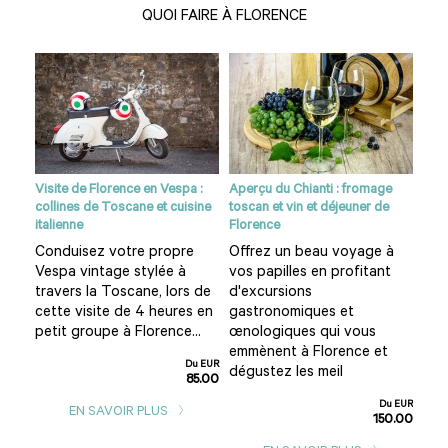
QUOI FAIRE À FLORENCE
Visite de Florence en Vespa :
Aperçu du Chianti : fromage
Vol 
collines de Toscane et cuisine
toscan et vin et déjeuner de
Tos
italienne
Florence
e
Déc
Conduisez votre propre
Offrez un beau voyage à
tos
Vespa vintage stylée à
vos papilles en profitant
d'un
kil
travers la Toscane, lors de
d'excursions
vol
cette visite de 4 heures en
gastronomiques et
 du
mon
petit groupe à Florence...
œnologiques qui vous
vil
emmènent à Florence et
Du EUR
u EUR
dégustez les meil
85.00
0.00
Du EUR
EN SAVOIR PLUS
150.00