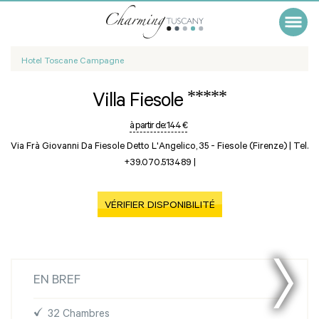
Hotel Toscane Campagne
*****
Villa Fiesole
à partir de:
144 €
Via Frà Giovanni Da Fiesole Detto L'Angelico, 35 -
Fiesole (Firenze)
|
Tel.
+39.070.513489
|
VÉRIFIER DISPONIBILITÉ
EN BREF
32 Chambres