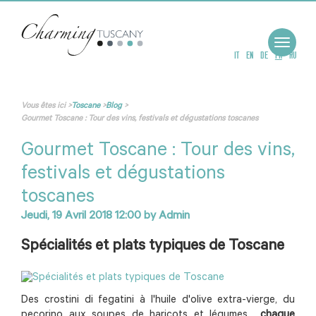
Toggle
navigat
IT
EN
DE
FR
RU
Vous êtes ici
>
Toscane
>
Blog
>
Gourmet Toscane : Tour des vins, festivals et dégustations toscanes
Gourmet Toscane : Tour des vins,
festivals et dégustations
toscanes
Jeudi, 19 Avril 2018 12:00
by
Admin
Spécialités et plats typiques de Toscane
Des crostini di fegatini à l'huile d'olive extra-vierge, du
pecorino aux soupes de haricots et légumes...
chaque