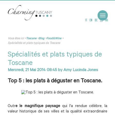
Toggle
navigat
IT
EN
DE
FR
RU
Vous êtes ici
>
Toscane
>
Blog
>
Food&Wine
>
Spécialités et plats typiques de Toscane
Spécialités et plats typiques de
Toscane
Mercredi, 21 Mai 2014 08:45
by
Amy Lucinda Jones
Top 5 : les plats à déguster en Toscane.
Outr
e le magnifique paysage
qui l'a rendue célèbre, la
valeur historique de ses villes et la qualité extraordinaire