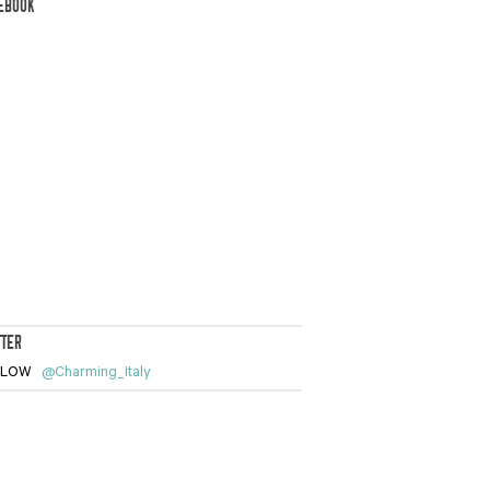
EBOOK
TTER
LLOW
@Charming_Italy