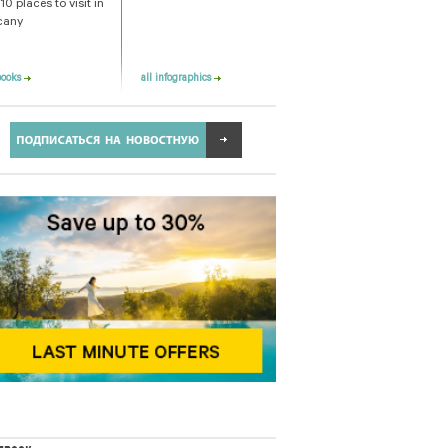
10 places to visit in
cany
books
all infographics