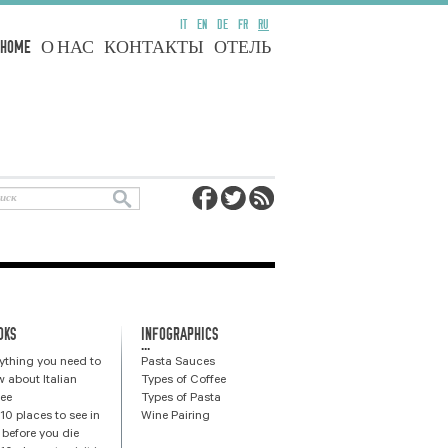
IT
EN
DE
FR
RU
HOME
О НАС
КОНТАКТЫ
ОТЕЛЬ
OKS
INFOGRAPHICS
...
ything you need to
Pasta Sauces
 about Italian
Types of Coffee
ee
Types of Pasta
10 places to see in
Wine Pairing
y before you die