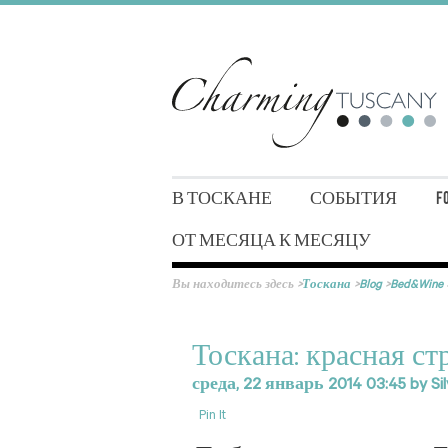
В ТОСКАНЕ
СОБЫТИЯ
F
ОТ МЕСЯЦА К МЕСЯЦУ
Вы находитесь здесь
>
Тоскана
>
Blog
>
Bed&Wine
Тоскана: красная стр
среда, 22 январь 2014 03:45
by
Si
Pin It