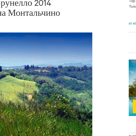
Top 
рунелло 2014
Tus
на Монтальчино
all e