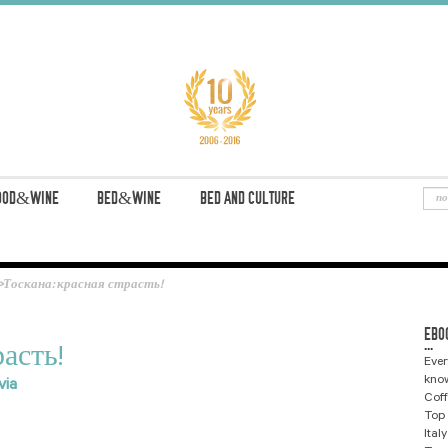
OOD&WINE
BED&WINE
BED AND CULTURE
>
Тоскана: красная страсть!
EBO
...
асть!
Ever
know
lvia
Coff
Top 
Ital