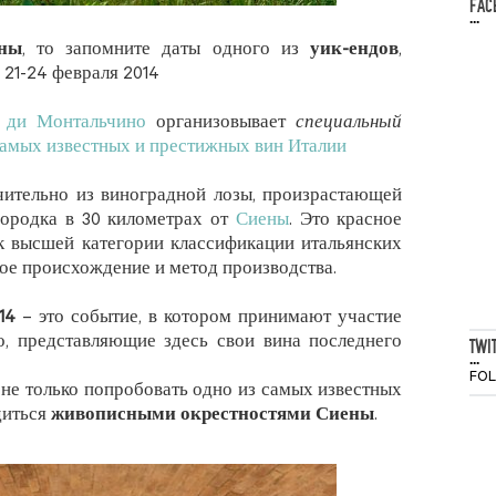
FAC
...
ны
, то запомните даты одного из
уик-ендов
,
: 21-24 февраля 2014
 ди Монтальчино
организовывает
специальный
амых известных и престижных вин Италии
ительно из виноградной лозы, произрастающей
городка в 30 километрах от
Сиены
. Это красное
 к высшей категории классификации итальянских
ое происхождение и метод производства.
14
– это событие, в котором принимают участие
о, представляющие здесь свои вина последнего
TWI
...
FO
не только попробовать одно из самых известных
диться
живописными окрестностями Сиены
.