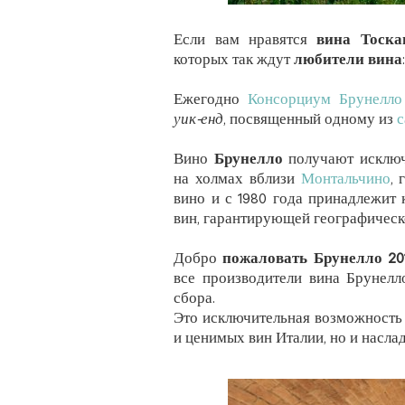
Если вам нравятся
вина Тоска
которых так ждут
любители вина
Ежегодно
Консорциум Брунелло
уик-енд
, посвященный одному из
с
Вино
Брунелло
получают исключ
на холмах вблизи
Монтальчино
, 
вино и с 1980 года принадлежит
вин, гарантирующей географическ
Добро
пожаловать Брунелло 20
все производители вина Брунелл
сбора.
Это исключительная возможность 
и ценимых вин Италии, но и насла