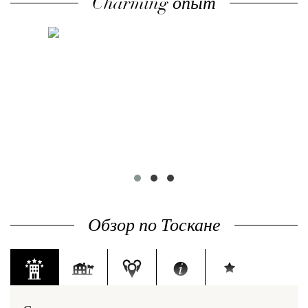
Charming опыт
TOURS
MU
& EXCURSIONS
& E
Обзор по Тоскане