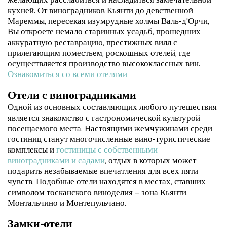
желающих расслабиться и насладиться замечательной
кухней. От виноградников Кьянти до девственной
Мареммы, пересекая изумрудные холмы Валь-д'Орчи,
Вы откроете немало старинных усадьб, прошедших
аккуратную реставрацию, престижных вилл с
прилегающим поместьем, роскошных отелей, где
осуществляется производство высококлассных вин.
Ознакомиться со всеми отелями
Отели с виноградниками
Одной из основных составляющих любого путешествия
является знакомство с гастрономической культурой
посещаемого места. Настоящими жемчужинами среди
гостиниц станут многочисленные вино-туристические
комплексы и
гостиницы с собственными
виноградниками и садами
, отдых в которых может
подарить незабываемые впечатления для всех пяти
чувств. Подобные отели находятся в местах, ставших
символом тосканского виноделия – зона Кьянти,
Монтальчино и Монтепульчано.
Замки-отели