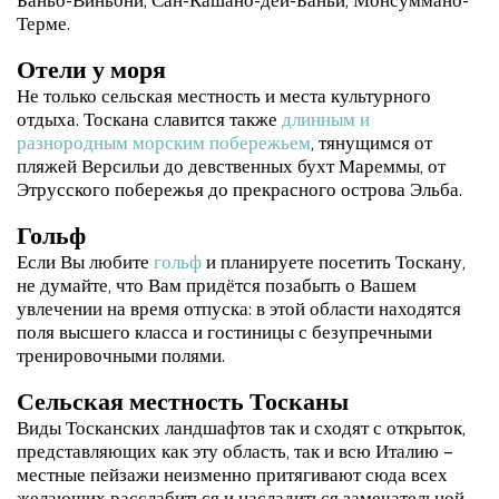
Баньо-Виньони, Сан-Кашано-дей-Баньи, Монсуммано-
Терме.
Отели у моря
Не только сельская местность и места культурного
отдыха. Тоскана славится также
длинным и
разнородным морским побережьем
, тянущимся от
пляжей Версильи до девственных бухт Мареммы, от
Этрусского побережья до прекрасного острова Эльба.
Гольф
Если Вы любите
гольф
и планируете посетить Тоскану,
не думайте, что Вам придётся позабыть о Вашем
увлечении на время отпуска: в этой области находятся
поля высшего класса и гостиницы с безупречными
тренировочными полями.
Сельская местность Тосканы
Виды Тосканских ландшафтов так и сходят с открыток,
представляющих как эту область, так и всю Италию –
местные пейзажи неизменно притягивают сюда всех