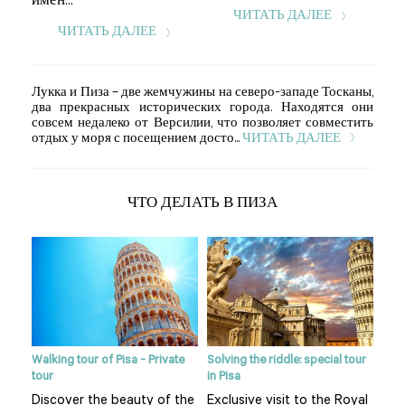
имен...
име
ЧИТАТЬ ДАЛЕЕ
ЧИТАТЬ ДАЛЕЕ
Лукка и Пиза – две жемчужины на северо-западе Тосканы,
два прекрасных исторических города. Находятся они
совсем недалеко от Версилии, что позволяет совместить
отдых у моря с посещением досто...
ЧИТАТЬ ДАЛЕЕ
ЧТО ДЕЛАТЬ В ПИЗА
ce -
Walking tour of Pisa - Private
Solving the riddle: special tour
Pisa
tour
in Pisa
Priv
Discover the beauty of the
Exclusive visit to the Royal
A s