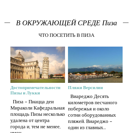
В ОКРУЖАЮЩЕЙ СРЕДЕ Пиза
ЧТО ПОСЕТИТЬ В ПИЗА
Достопримечательности
Пляжи Версилии
Дос
Пизы и Лукки
Пиз
Виареджо Десять
Пиза – Пиацца деи
Пи
о
километров песчаного
Мираколи Кафедральная
Ми
побережья и около
площадь Пизы несколько
пл
х
сотни оборудованных
удалена от центра
уда
пляжей. Виареджо –
города и, тем не менее,
гор
один из главных...