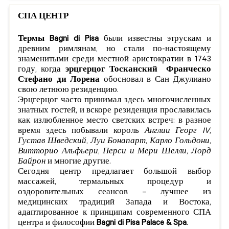
СПА ЦЕНТР
Термы Bagni di Pisa
были известны этрускам и
древним римлянам, но стали по-настоящему
знаменитыми среди местной аристократии в 1743
году, когда
эрцгерцог Тосканский Франческо
Стефано ди Лорена
обосновал в Сан Джулиано
свою летнюю резиденцию.
Эрцгерцог часто принимал здесь многочисленных
знатных гостей, и вскоре резиденция прославилась
как излюбленное место светских встреч: в разное
время здесь побывали король
Англии Георг IV
,
Густав Шведский
,
Луи Бонапарт
,
Карло Гольдони
,
Витторио Альфьери
,
Перси и Мери Шелли
,
Лорд
Байрон
и многие другие.
Сегодня центр предлагает большой выбор
массажей, термальных процедур и
оздоровительных сеансов – лучшее из
медицинских традиций Запада и Востока,
адаптированное к принципам современного СПА
центра и философии
Bagni di Pisa Palace & Spa
.