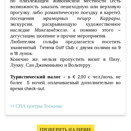
по близлежащей живописной местности (есть
возможность заказать пешеходную или верховую
прогулку, либо романтическую поездку в карете),
посещения
мраморных пещер Каррары
,
экскурсии, раскрывающую художественное
наследие
Микеланджело
, а помимо этого –
дегустации, шоппинг и прочие мероприятия.
Любителям гольфа предлагается посетить
знаменитый Tirrenia Golf Club с двумя полями на 9
и 18 лунок.
Конечно же, нельзя пропустить визит в Пизу,
Лукку, Сан Джиминьяно и Вольтерру.
Туристический налог
– в € 2,00 с чел./ночь, не
более 5 ночей, оплачиваемый дополнительно во
время check-out.
<< СПА центры Тосканы
ПРОВЕРИТЬ НАЛИЧИЕ