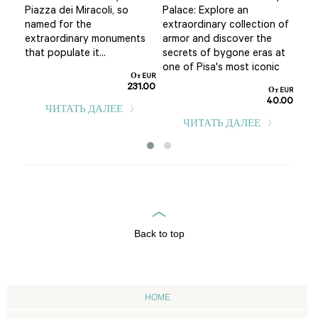
Pisa
Piazza dei Miracoli, so
Palace: Explore an
wes
named for the
extraordinary collection of
and
extraordinary monuments
armor and discover the
т EUR
that populate it...
secrets of bygone eras at
67.50
one of Pisa's most iconic
От EUR
231.00
От EUR
40.00
ЧИТАТЬ ДАЛЕЕ
ЧИТАТЬ ДАЛЕЕ
Back to top
HOME