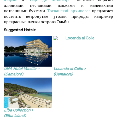
Марми
и
Лидо ди Камайоре
. Маремма поразит
длинными песчаными пляжами и маленькими
потаенными бухтами.
Тосканский архипелаг
предлагает
посетить нетронутые уголки природы, например
прекрасные пляжи острова Эльбы.
Suggested Hotels:
UNA Hotel Versilia >
Locanda al Colle >
(Camaiore)
(Camaiore)
Elba Collection >
(Elba Island)