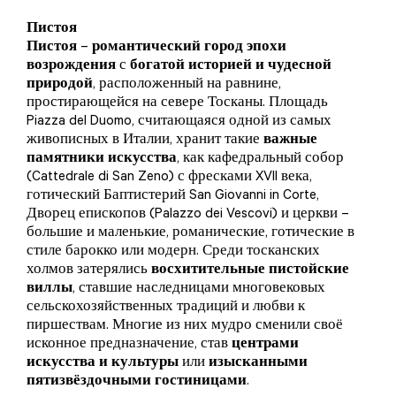
Пистоя
Пистоя
–
романтический город эпохи
возрождения
с
богатой историей и чудесной
природой
, расположенный на равнине,
простирающейся на севере Тосканы. Площадь
Piazza del Duomo, считающаяся одной из самых
живописных в Италии, хранит такие
важные
памятники искусства
, как кафедральный собор
(Cattedrale di San Zeno) с фресками XVII века,
готический Баптистерий San Giovanni in Corte,
Дворец епископов (Palazzo dei Vescovi) и церкви –
большие и маленькие, романические, готические в
стиле барокко или модерн. Среди тосканских
холмов затерялись
восхитительные пистойские
виллы
, ставшие наследницами многовековых
сельскохозяйственных традиций и любви к
пиршествам. Многие из них мудро сменили своё
исконное предназначение, став
центрами
искусства и культуры
или
изысканными
пятизвёздочными гостиницами
.