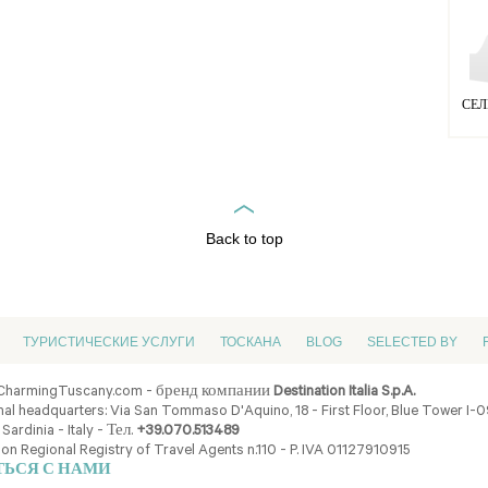
СЕЛ
Back to top
ТУРИСТИЧЕСКИЕ УСЛУГИ
ТОСКАНА
BLOG
SELECTED BY
CharmingTuscany.com - бренд компании
Destination Italia S.p.A.
al headquarters: Via San Tommaso D'Aquino, 18 - First Floor, Blue Tower I-
 Sardinia - Italy - Тел.
+39.070.513489
ion Regional Registry of Travel Agents n.110 - P. IVA 01127910915
ТЬСЯ С НАМИ