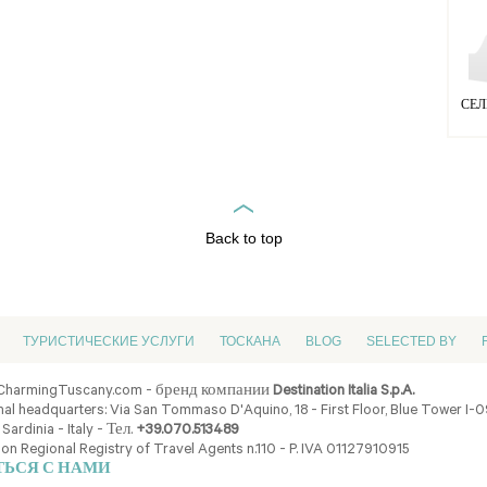
СЕЛ
Back to top
ТУРИСТИЧЕСКИЕ УСЛУГИ
ТОСКАНА
BLOG
SELECTED BY
CharmingTuscany.com - бренд компании
Destination Italia S.p.A.
al headquarters: Via San Tommaso D'Aquino, 18 - First Floor, Blue Tower I-
 Sardinia - Italy - Тел.
+39.070.513489
ion Regional Registry of Travel Agents n.110 - P. IVA 01127910915
ТЬСЯ С НАМИ