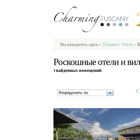
Вы находитесь здесь
>
Тоскана
>
Отель
>
К
Роскошные отели и вил
1 найденных помещений
С