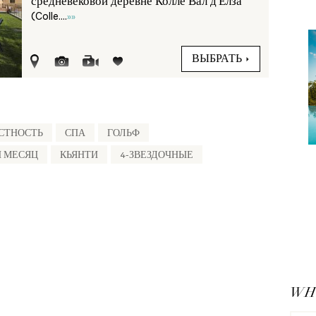
средневековой деревне Колле Вал д'Елза
(Colle....
»»
ВЫБРАТЬ
СТНОСТЬ
СПА
ГОЛЬФ
Й МЕСЯЦ
КЬЯНТИ
4-ЗВЕЗДОЧНЫЕ
WHY