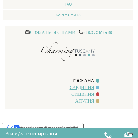
FAQ
КАРТА САЙТА
СВЯЗАТЬСЯ С НАМИ
|
+39.070.513489
ТОСКАНА
САРДИНИЯ
СИЦИЛИЯ
АПУЛИЯ
Vos choix en matière de confidentialité
Войти
/
Зарегистрироваться
Notification lors de la collecte