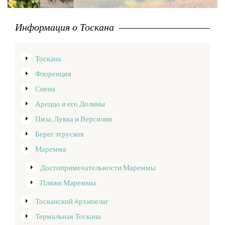
Информация о Тоскана
Тоскана
Флоренция
Сиена
Ареццо и его Долины
Пиза, Лукка и Версилии
Берег этрусков
Маремма
Достопримечательности Мареммы
Пляжи Мареммы
Тосканский Aрхипелаг
Термальная Тоскана