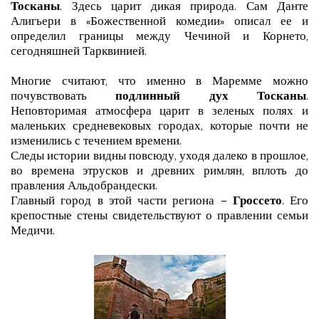
Тосканы
. Здесь царит дикая природа. Сам Данте
Алигьери в «Божественной комедии» описал ее и
определил границы между Чечиной и Корнето,
сегодняшней Тарквинией.
Многие считают, что именно в Маремме можно
почувствовать
подлинный дух Тосканы
.
Неповторимая атмосфера царит в зеленых полях и
маленьких средневековых городах, которые почти не
изменились с течением времени.
Следы истории видны повсюду, уходя далеко в прошлое,
во времена этрусков и древних римлян, вплоть до
правления Альдобрандески.
Главный город в этой части региона –
Гроссето
. Его
крепостные стены свидетельствуют о правлении семьи
Медичи.