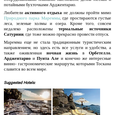
оборудованными пляжами Кастильоне делла Пеская и
потайными бухточками Арджентарио.
Любители
активного отдыха
не должны пройти мимо
Природного парка Мареммы
, где простираются густые
леса, зеленые холмы и озера. Кроме того, совсем
недалеко расположены
термальные источники
Сатурнии
, где тоже можно прекрасно провести отпуск.
Маремма еще не стала традиционным туристическим
направлением, но здесь есть все услуги и удобства, а
также оживленная
ночная жизнь
в
Орбетелло
,
Арджентарио
и
Пунта
Але
и конечно же интересные
винно- гастрономические маршруты, которыми Тоскана
славится во всем мире.
Suggested Hotels: