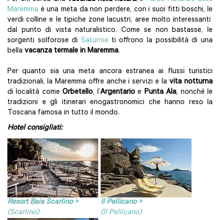
Maremma
è una meta da non perdere, con i suoi fitti boschi, le
verdi colline e le tipiche zone lacustri, aree molto interessanti
dal punto di vista naturalistico. Come se non bastasse, le
sorgenti solforose di
Saturnia
ti offrono la possibilità di una
bella
vacanza termale in Maremma
.
Per quanto sia una meta ancora estranea ai flussi turistici
tradizionali, la Maremma offre anche i servizi e la
vita notturna
di località come
Orbetello
, l’
Argentario
e
Punta Ala
, nonché le
tradizioni e gli itinerari enogastronomici che hanno reso la
Toscana famosa in tutto il mondo.
Hotel consigliati:
Resort Baia Scarlino >
Il Pellicano >
(Scarlino)
(Il Pellicano)