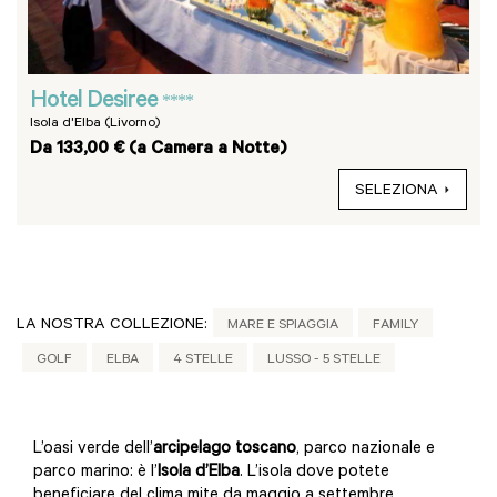
Hotel Desiree
****
Isola d'Elba (Livorno)
Da 133,00 € (a Camera a Notte)
SELEZIONA
LA NOSTRA COLLEZIONE:
MARE E SPIAGGIA
FAMILY
GOLF
ELBA
4 STELLE
LUSSO - 5 STELLE
L’oasi verde dell’
arcipelago toscano
, parco nazionale e
parco marino: è l’
Isola d’Elba
. L’isola dove potete
beneficiare del clima mite da maggio a settembre