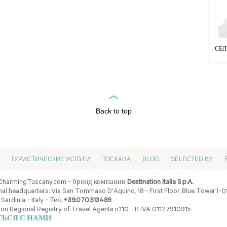
СЕЛ
Back to top
ТУРИСТИЧЕСКИЕ УСЛУГИ
ТОСКАНА
BLOG
SELECTED BY
CharmingTuscany.com - бренд компании
Destination Italia S.p.A.
al headquarters: Via San Tommaso D'Aquino, 18 - First Floor, Blue Tower I-
 Sardinia - Italy - Тел.
+39.070.513489
ion Regional Registry of Travel Agents n.110 - P. IVA 01127910915
ТЬСЯ С НАМИ