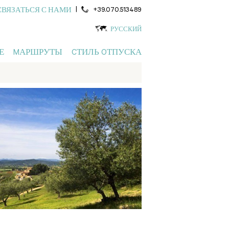
|
+39.070.513489
СВЯЗАТЬСЯ С НАМИ
РУССКИЙ
Е
MАРШРУТЫ
CТИЛЬ OТПУСКА