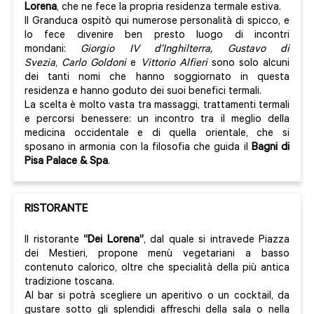
Lorena
, che ne fece la propria residenza termale estiva.
Il Granduca ospitò qui numerose personalità di spicco, e
lo fece divenire ben presto luogo di incontri
mondani:
Giorgio IV d’Inghilterra, Gustavo di
Svezia
,
Carlo Goldoni
e
Vittorio Alfieri
sono solo alcuni
dei tanti nomi che hanno soggiornato in questa
residenza e hanno goduto dei suoi benefici termali.
La scelta è molto vasta tra massaggi, trattamenti termali
e percorsi benessere: un incontro tra il meglio della
medicina occidentale e di quella orientale, che si
sposano in armonia con la filosofia che guida il
Bagni di
Pisa Palace & Spa
.
RISTORANTE
Il ristorante
“Dei Lorena”
, dal quale si intravede Piazza
dei Mestieri, propone menù vegetariani a basso
contenuto calorico, oltre che specialità della più antica
tradizione toscana.
Al bar si potrà scegliere un aperitivo o un cocktail, da
gustare sotto gli splendidi affreschi della sala o nella