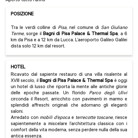
Aperto tutto l'anno
POSIZIONE
Tra le verdi colline di
Pisa
, nel comune di
San Giuliano
Terme
, sorge il
Bagni di Pisa Palace & Thermal Spa
, a 6
km da Pisa e a 12 km da Lucca. L’aeroporto Galileo Galilei
dista solo 12 km dal resort.
HOTEL
Ricavato dal sapiente restauro di una villa risalente al
XVIII secolo, il
Bagni di Pisa Palace & Thermal Spa
è oggi
un hotel di lusso che riporta la mente alle antiche glorie
delle epoche passate. Un florido
Parco degli Ulivi
circonda il Resort, arricchito con pavimenti in marmo e
splendidi affreschi originali che adornano gli eleganti
saloni.
Arredato con
mobili d’epoca
e
terrecotte toscane
, riesce
sapientemente a miscelare l’architettura classica con i
comfort della vita moderna, senza perdere nulla della sua
antica essenza.