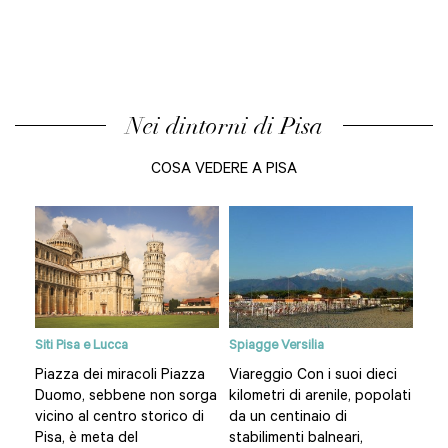
Nei dintorni di Pisa
COSA VEDERE A PISA
nte
Siti Pisa e Lucca
Spiagge Versilia
Lucc
del
Piazza dei miracoli Piazza
Viareggio Con i suoi dieci
Com
Duomo, sebbene non sorga
kilometri di arenile, popolati
a e
dell
vicino al centro storico di
da un centinaio di
ra...
dell
Pisa, è meta del
stabilimenti balneari,