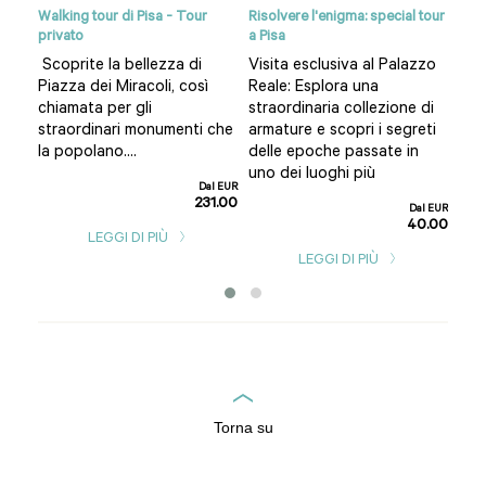
Tour
Walking tour di Pisa - Tour
Risolvere l'enigma: special tour
Pisa
privato
a Pisa
priv
Scoprite la bellezza di
Visita esclusiva al Palazzo
Un 
Piazza dei Miracoli, così
Reale: Esplora una
sco
e
chiamata per gli
straordinaria collezione di
occ
straordinari monumenti che
armature e scopri i segreti
Lucc
la popolano....
delle epoche passate in
l EUR
uno dei luoghi più
67.50
Dal EUR
231.00
Dal EUR
40.00
LEGGI DI PIÙ
LEGGI DI PIÙ
Torna su