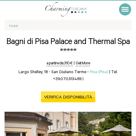
Hotel
Bagni di Pisa Palace and Thermal Spa
*****
a partire da:
310 €
|
Get More
Largo Shelley, 18 - San Giuliano Terme -
Pisa (Pisa)
|
Tel.
+39.070.513489
|
VERIFICA DISPONIBILITÀ