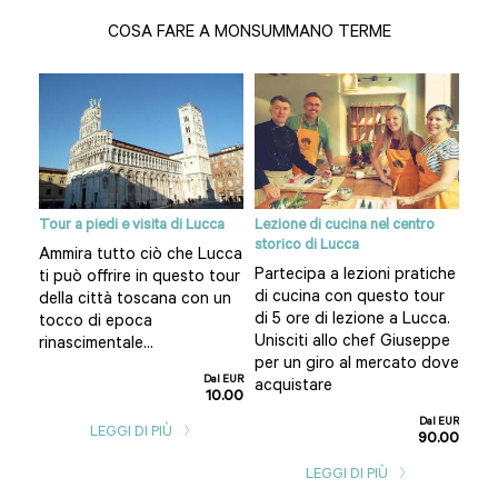
COSA FARE A MONSUMMANO TERME
Tour a piedi e visita di Lucca
Lezione di cucina nel centro
Tou
ne
storico di Lucca
gior
Ammira tutto ciò che Lucca
Partecipa a lezioni pratiche
Via
ti può offrire in questo tour
n.
di cucina con questo tour
col
della città toscana con un
di 5 ore di lezione a Lucca.
Vis
tocco di epoca
e
Unisciti allo chef Giuseppe
ass
rinascimentale...
per un giro al mercato dove
bian
Dal EUR
acquistare
10.00
l EUR
9.00
Dal EUR
LEGGI DI PIÙ
90.00
LEGGI DI PIÙ