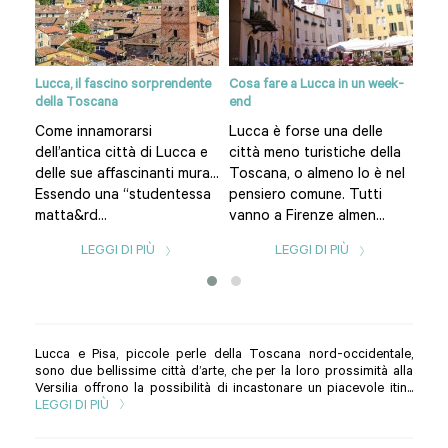
Lucca, il fascino sorprendente
Cosa fare a Lucca in un week-
Siti
della Toscana
end
za
Pia
Come innamorarsi
Lucca è forse una delle
orga
Duo
dell’antica città di Lucca e
città meno turistiche della
di
vic
delle sue affascinanti mura...
Toscana, o almeno lo è nel
Pis
Essendo una “studentessa
pensiero comune. Tutti
.
pell
matta&rd...
vanno a Firenze almen...
LEGGI DI PIÙ
LEGGI DI PIÙ
Lucca e Pisa, piccole perle della Toscana nord-occidentale,
sono due bellissime città d’arte, che per la loro prossimità alla
Versilia offrono la possibilità di incastonare un piacevole itin...
LEGGI DI PIÙ