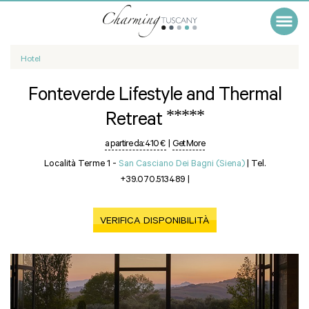
Hotel
Fonteverde Lifestyle and Thermal
*****
Retreat
a partire da:
410 €
|
Get More
Località Terme 1 -
San Casciano Dei Bagni (Siena)
|
Tel.
+39.070.513489
|
VERIFICA DISPONIBILITÀ