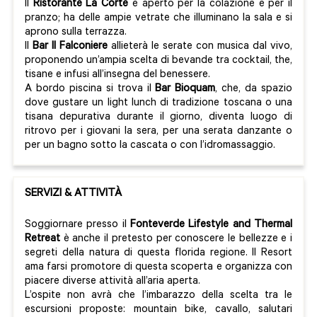
Il
Ristorante La Corte
è aperto per la colazione e per il
pranzo; ha delle ampie vetrate che illuminano la sala e si
aprono sulla terrazza.
Il
Bar Il Falconiere
allieterà le serate con musica dal vivo,
proponendo un’ampia scelta di bevande tra cocktail, the,
tisane e infusi all’insegna del benessere.
A bordo piscina si trova il
Bar Bioquam
, che, da spazio
dove gustare un light lunch di tradizione toscana o una
tisana depurativa durante il giorno, diventa luogo di
ritrovo per i giovani la sera, per una serata danzante o
per un bagno sotto la cascata o con l’idromassaggio.
SERVIZI & ATTIVITÀ
Soggiornare presso il
Fonteverde Lifestyle and Thermal
Retreat
è anche il pretesto per conoscere le bellezze e i
segreti della natura di questa florida regione. Il Resort
ama farsi promotore di questa scoperta e organizza con
piacere diverse attività all’aria aperta.
L’ospite non avrà che l’imbarazzo della scelta tra le
escursioni proposte: mountain bike, cavallo, salutari