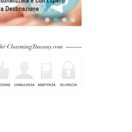
ché CharmingTuscany.com
EZIONE
CONSULENZA
ASSISTENZA
SICUREZZA