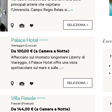
principali arterie che ospitano
l’Università, Campo Regio Relais si....
»»
SELEZIONA
Loca
Palace Hotel
*****
Viareggio (Lucca)
Da 100,00 € (a Camera a Notte)
H
Affacciato sul rinomato lungomare Liberty di
Viareggio, il Palace Hotel offre una vista
spettacolare sul mare e sulle....
»»
SELEZIONA
Villa Fiesole
*****
Fiesole (Firenze)
H
Da 144,00 € (a Camera a Notte)