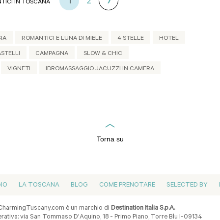
1
2
TICI IN TOSCANA
IA
ROMANTICI E LUNA DI MIELE
4 STELLE
HOTEL
ASTELLI
CAMPAGNA
SLOW & CHIC
VIGNETI
IDROMASSAGGIO JACUZZI IN CAMERA
Torna su
GIO
LA TOSCANA
BLOG
COME PRENOTARE
SELECTED BY
harmingTuscany.com è un marchio di
Destination Italia S.p.A.
ativa: via San Tommaso D'Aquino, 18 - Primo Piano, Torre Blu I-09134