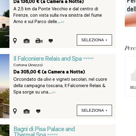
Da 136,00 € (a Camera a Notte)
A 2,5 km da Ponte Vecchio e dal centro di
Firenze, con vista sulla riva sinistra del fiume
Arno e sul Parco delle....
»»
SELEZIONA
Per
Il Falconiere Relais and Spa
*****
Cortona (Arezzo)
Da 305,00 € (a Camera a Notte)
Circondato da ulivi e vigneti secolari, nel cuore
della campagna toscana, Il Falconiere Relais &
SEL
Spa sorge su una....
»»
SELEZIONA
Bagni di Pisa Palace and
Thermal Spa
*****