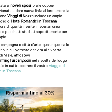
ata ai
novelli sposi
, o alle coppie
zionate a dare nuova linfa al loro amore, la
ione
Viaggi di Nozze
include un ampio
glio di
Hotel Romantici in Toscana
:
ure di qualità inserite in scenari unici,
zi e pacchetti studiati appositamente per
ppie.
 campagna o città d'arte, qualunque sia lo
rio in cui vorreste dar vita alla vostra
di Miele, affidatevi
rmingTuscany.com
nella scelta del luogo
ale in cui trascorrere il vostro
Viaggio di
e in Toscana
.