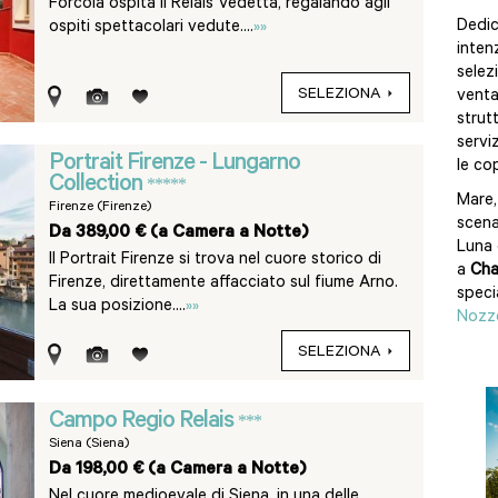
Forcola ospita il Relais Vedetta, regalando agli
Dedic
ospiti spettacolari vedute....
»»
inten
selez
SELEZIONA
venta
strutt
servi
Portrait Firenze - Lungarno
le co
Collection
*****
Mare,
Firenze (Firenze)
scena
Da 389,00 € (a Camera a Notte)
Luna 
Il Portrait Firenze si trova nel cuore storico di
a
Cha
Firenze, direttamente affacciato sul fiume Arno.
speci
La sua posizione....
»»
Nozz
SELEZIONA
Campo Regio Relais
***
Siena (Siena)
Da 198,00 € (a Camera a Notte)
Nel cuore medioevale di Siena, in una delle