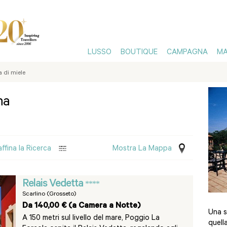
LUSSO
BOUTIQUE
CAMPAGNA
MA
 di miele
na
affina la Ricerca
Mostra La Mappa
Relais Vedetta
****
Scarlino (Grosseto)
Da 140,00 € (a Camera a Notte)
Una s
A 150 metri sul livello del mare, Poggio La
quella