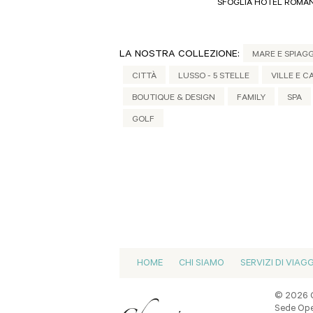
SFOGLIA HOTEL ROMAN
LA NOSTRA COLLEZIONE:
MARE E SPIAGG
CITTÀ
LUSSO - 5 STELLE
VILLE E C
BOUTIQUE & DESIGN
FAMILY
SPA
GOLF
HOME
CHI SIAMO
SERVIZI DI VIAG
© 2026 C
Sede Oper