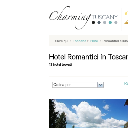
Siete qui
>
Toscana
>
Hotel
>
Romantici e luna
Hotel Romantici in Tosca
13 hotel trovati
R