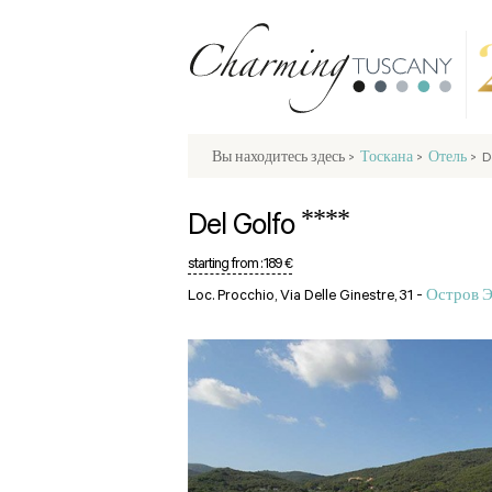
Вы находитесь здесь
>
Тоскана
>
Отель
>
D
****
Del Golfo
starting from :
189 €
Loc. Procchio, Via Delle Ginestre, 31 -
Остров Э