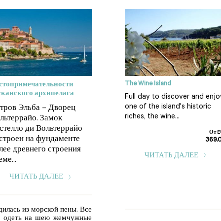
The Wine Island
стопримечательности
сканского архипелага
Full day to discover and enjo
one of the island's historic
тров Эльба – Дворец
riches, the wine...
льтеррайо. Замок
стелло ди Вольтеррайо
От E
строен на фундаменте
369.
лее древнего строения
ЧИТАТЬ ДАЛЕЕ
ме...
ЧИТАТЬ ДАЛЕЕ
дилась из морской пены. Все
ь одеть на шею жемчужные