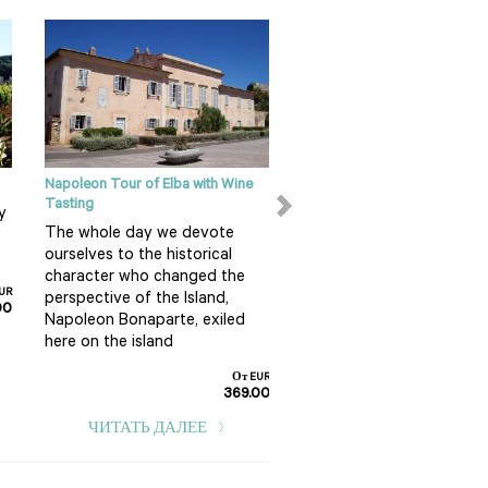
Napoleon Tour of Elba with Wine
Tour of Marciana from
Tasting
Portoferraio with Lunch
y
The whole day we devote
One morning to be devot
ourselves to the historical
a hilltop village known for
character who changed the
mild climate thanks to th
UR
perspective of the Island,
chestnut woods surroundi
00
Napoleon Bonaparte, exiled
and its exposure to the n
here on the island
2
От EUR
369.00
ЧИТАТЬ ДАЛЕЕ
ЧИТАТЬ ДАЛЕЕ