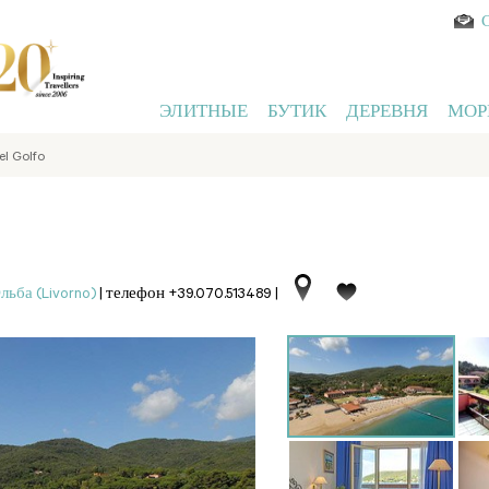
ЭЛИТНЫЕ
БУТИК
ДЕРЕВНЯ
МОР
el Golfo
льба (Livorno)
|
телефон +39.070.513489
|