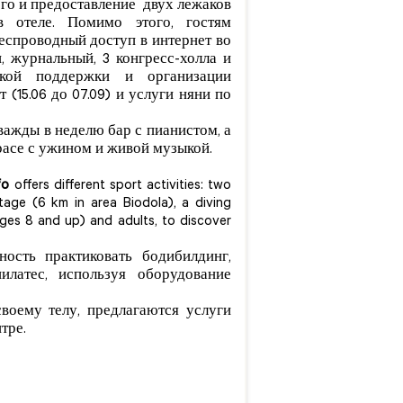
его и предоставление двух лежаков
 отеле. Помимо этого, гостям
беспроводный доступ в интернет во
, журнальный, 3 конгресс-холла и
ской поддержки и организации
 (15.06 до 07.09) и услуги няни по
важды в неделю бар с пианистом, а
расе с ужином и живой музыкой.
fo
offers different sport activities: two
itage (6 km in area Biodola), a diving
ages 8 and up) and adults, to discover
ность практиковать бодибилдинг,
илатес, используя оборудование
своему телу, предлагаются услуги
тре.