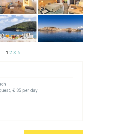
1
2
3
4
ach
equest, € 35 per day