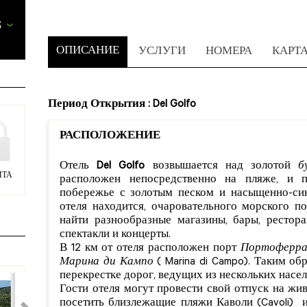
ОПИСАНИЕ
УСЛУГИ
НОМЕРА
КАРТ
Период Открытия : Del Golfo
РАСПОЛОЖЕНИЕ
Отель
Del Golfo
возвышается над золотой
б
ИТА
расположен непосредственно на пляже, и п
побережье с золотым песком и насыщенно-син
отеля находится, очаровательного морского п
найти разнообразные магазины, бары, рестора
спектакли и концерты.
В 12 км от отеля расположен порт
Портоферра
Марина ди Кампо
( Marina di Campo). Таким об
перекрестке дорог, ведущих из нескольких насе
Гости отеля могут провести свой отпуск на ж
посетить близлежащие пляжи Каволи (Cavoli) и