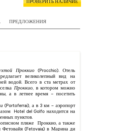
ПРОВЕРИТЬ НАЛИЧИЕ
А
ПРЕДЛОЖЕНИЯ
ухтой Проккио
(Procchio). Отель
редлагает великолепный вид на
ей водой. Всего в ста метрах от
оселка
Проккио
, в котором можно
ны, а в летнее время – посетить
и
(Portoferrai), а в 3 км – аэропорт
разом Hotel del Golfo находится на
ленных пунктов.
ивописном пляже Проккио, а также
 Фетовайя (Fetovaia) в Марина ди