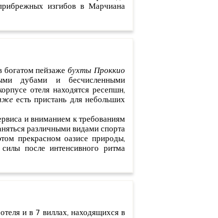
 прибрежных изгибов в Марчиана
в богатом пейзаже
бухты Проккио
ными дубами и бесчисленными
орпусе отеля находятся ресепшн,
яже
есть пристань для небольших
ервиса и вниманием к требованиям
заняться различными видами спорта
этом прекрасном оазисе природы,
 силы после интенсивного ритма
отеля и в 7 виллах, находящихся в