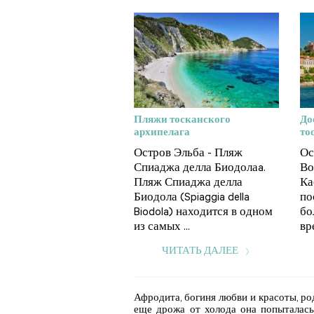
Пляжи тосканского
До
архипелага
то
Остров Эльба - Пляж
Ос
Спиаджа делла Биодолаa.
Во
Пляж Спиаджа делла
Ка
Биодола (Spiaggia della
по
Biodola) находится в одном
бо
из самых ...
вре
ЧИТАТЬ ДАЛЕЕ
Афродита, богиня любви и красоты, ро
еще дрожа от холода она попыталас