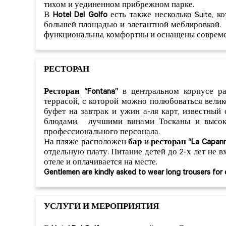
тихом и уединенном прибрежном парке.
В
Hotel Del Golfo
есть также несколько Suite, к
большей площадью и элегантной меблировкой. 
функциональны, комфортны и оснащены совреме
РЕСТОРАН
Ресторан “Fontana”
в центральном корпусе ра
террасой, с которой можно полюбоваться велик
буфет на завтрак и ужин а-ля карт, известны
блюдами, лучшими винами Тосканы и высок
профессионального персонала.
На пляже расположен
бар
и
ресторан “La Capann
отдельную плату. Питание детей до 2-х лет не в
отеле и оплачивается на месте.
Gentlemen are kindly asked to wear long trousers for 
УСЛУГИ И МЕРОПРИЯТИЯ