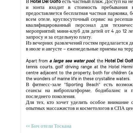
В
Hotel Del Golfo
есть частный пляж. Доступ на н
и зонта входит в стоимость пребывания в
предоставляется бесплатная частная парковка, 
всем отеле, круглосуточный сервис на ресепшн
квалифицированный персонал для техниче
мероприятий; мини-клуб для детей от 4 до 12 лет
запросу и за отдельную плату.
Из вечерних развлечений гостям предлагается д
в июле и августе – еженедельные приемы на тер
Apart from
a large sea water pool
, the
Hotel Del Gol
tennis courts, golf driving range at the Hotel Herm
centre adjacent to the property, both for children (
the wonders of marine life in these crystalline waters.
В фитнесс-зале “Sporting Beach” есть возмож
сеансы на виброплатформе, бодибаланс и п
последнего поколения.
Для тех, кто хочет уделить особое внимание 
опытных массажистов и косметологов в СПА цен
<< Бич отели Тоскана