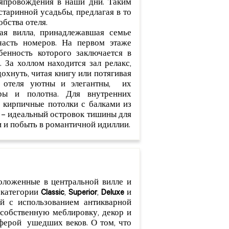
япровождения в наши дни. Таким
 старинной усадьбы, предлагая в то
бства отеля.
ая вилла, принадлежавшая семье
часть номеров. На первом этаже
обенность которого заключается в
. За холлом находится зал релакс,
охнуть, читая книгу или потягивая
а отеля уютны и элегантны, их
ры и полотна. Для внутренних
 кирпичные потолки с балками из
ь – идеальный островок тишины для
и и побыть в романтичной идиллии.
ложенные в центральной вилле и
 категории
Classic
,
Superior
,
Deluxe
и
й с использованием антикварной
собственную меблировку, декор и
ферой ушедших веков. О том, что