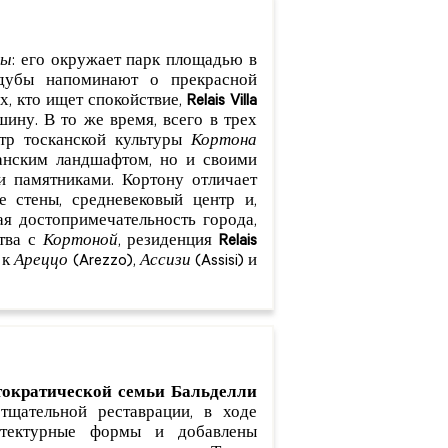
ны
: его окружает парк площадью в
 дубы напоминают о прекрасной
х, кто ищет спокойствие,
Relais Villa
ину. В то же время, всего в трех
тр тосканской культуры
Кортона
канским ландшафтом, но и своими
и памятниками. Кортону отличает
е стены, средневековый центр и,
я достопримечательность города,
тва с
Кортоной
, резиденция
Relais
 к
Ареццо
(Arezzo),
Ассизи
(Assisi) и
тократической семьи Бальделли
щательной реставрации, в ходе
итектурные формы и добавлены