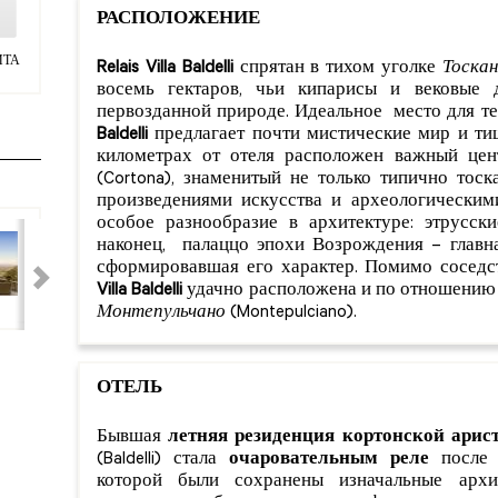
РАСПОЛОЖЕНИЕ
ИТА
Relais Villa Baldelli
спрятан в тихом уголке
Тоска
восемь гектаров, чьи кипарисы и вековые
первозданной природе. Идеальное место для те
Baldelli
предлагает почти мистические мир и тиш
километрах от отеля расположен важный цен
(Cortona), знаменитый не только типично тос
произведениями искусства и археологическим
особое разнообразие в архитектуре: этрусски
наконец, палаццо эпохи Возрождения – главна
сформировавшая его характер. Помимо соседс
Villa Baldelli
удачно расположена и по отношению
Монтепульчано
(Montepulciano).
ОТЕЛЬ
Бывшая
летняя резиденция кортонской арис
(Baldelli) стала
очаровательным реле
после т
которой были сохранены изначальные арх