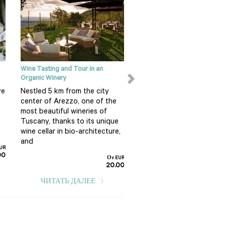
Wine Tasting and Tour in an
Arezzo private guided walkin
Organic Winery
Come explore Arezzo, a c
ve
Nestled 5 km from the city
that, although a but far 
center of Arezzo, one of the
most of the touristic flow
most beautiful wineries of
Tuscany, hides a beautifu
Tuscany, thanks to its unique
historic center...
wine cellar in bio-architecture,
and
2
UR
00
От EUR
ЧИТАТЬ ДАЛЕЕ
20.00
ЧИТАТЬ ДАЛЕЕ