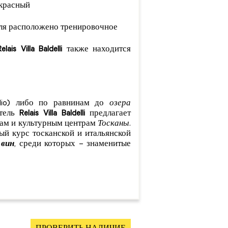
екрасный
еля расположено тренировочное
Relais Villa Baldelli
также находится
idio) либо по равнинам до
озера
отель
Relais Villa Baldelli
предлагает
ам и культурным центрам
Тосканы
.
ый курс тосканской и итальянской
 вин
, среди которых – знаменитые