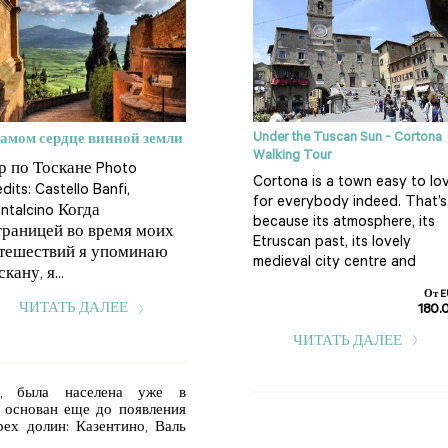
Under the Tuscan Sun - Cortona
самом сердце винной земли
Walking Tour
р по Тоскане Photo
Cortona is a town easy to lo
dits: Castello Banfi,
for everybody indeed. That’s
ntalcino Когда
because its atmosphere, its
границей во время моих
Etruscan past, its lovely
тешествий я упоминаю
medieval city centre and
кану, я...
От E
ЧИТАТЬ ДАЛЕЕ
180.
ЧИТАТЬ ДАЛЕЕ
о, была населена уже в
д основан еще до появления
рех долин: Казентино, Валь