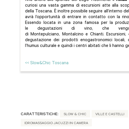
fino anche alle sponde del
Lago Trasimeno
. Il
Relais 
curiosi una vasta gamma di escursioni atte alla scope
della Toscana. È inoltre possibile seguire all’interno de
avrà l’opportunità di entrare in contatto con la ri
Essendo locata in una zona famosa per la produz
le degustazioni di vino, che vengo
di Montepulciano, Montalcino e Chianti. Escursioni, 
degustazione dei prodotti enogastronomici locali, d
l’humus culturale e quindi i centri abitati che li hanno g
<< Slow&Chic Toscana
CARATTERISTICHE:
SLOW & CHIC
VILLE E CASTELLI
IDROMASSAGGIO JACUZZI IN CAMERA