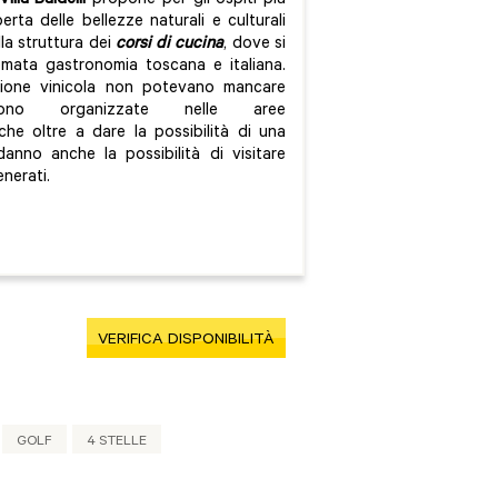
Villa Baldelli
propone per gli ospiti più
rta delle bellezze naturali e culturali
lla struttura dei
corsi di cucina
, dove si
nomata gastronomia toscana e italiana.
ione vinicola non potevano mancare
no organizzate nelle aree
che oltre a dare la possibilità di una
anno anche la possibilità di visitare
enerati.
VERIFICA DISPONIBILITÀ
GOLF
4 STELLE