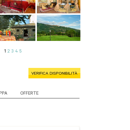
1
2
3
4
5
VERIFICA DISPONIBILITÀ
PPA
OFFERTE