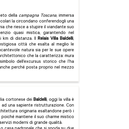
ieto della
campagna Toscana
, immersa
secolari la circondano conferendogli una
ia che riesce a stupire il viandante suo
enzio quasi mistica, garantendo nel
i km di distanza. Il
Relais Villa Baldelli
,
stigiosa città che esalta al meglio le
 incantevole natura sia per le sue opere
 architettonico che la caratterizza: mura
simbolo dell’excursus storico che l’ha
, anche perché posta proprio nel mezzo
glia cortonese dei
Baldelli
, oggi la villa è
e ad una sapiente ristrutturazione. Con
rchitettura originaria esaltandone però i
, poiché mantiene il suo charme mistico
servizi moderni di grande qualità.
e o casa padronale che si snoda su due