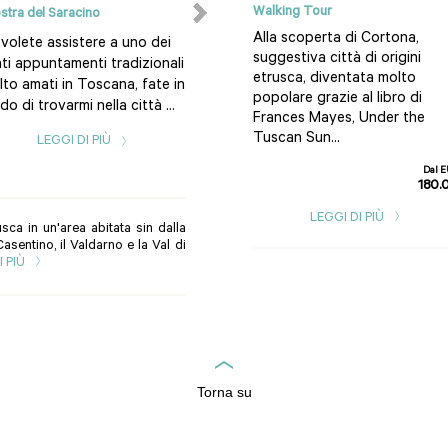
Walking Tour
stra del Saracino
vino
Alla scoperta di Cortona,
volete assistere a uno dei
In Tour per la Toscana Photo
suggestiva città di origini
ti appuntamenti tradizionali
Credits: Castello Banfi,
etrusca, diventata molto
to amati in Toscana, fate in
Montalcino Quando mi trovo
popolare grazie al libro di
o di trovarmi nella città ...
all’estero, nomino spesso la
Frances Mayes, Under the
Tosca...
Tuscan Sun...
LEGGI DI PIÙ
LEGGI DI PIÙ
Dal 
180.
LEGGI DI PIÙ
sca in un'area abitata sin dalla
 Casentino, il Valdarno e la Val di
I PIÙ
Torna su