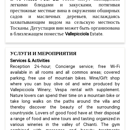
легкими блюдами и закусками, потягивая
престижные местные вина в окружении обширных
садов и масличных деревьев, наслаждаясь
захватывающим видом на сельскую местность
Тосканы. Дегустация вин может быть организована
в близлежащем поместье
Vallepicciola
Estate.
УСЛУГИ И МЕРОПРИЯТИЯ
Services & Activities
Reception 24-hour; Concierge service; free Wi-Fi
available in all rooms and all commos areas; covered
parking, free use of mountain bikes. Wine/Gift shop
where you can buy olive oil and wine produced by
Vallepicciola Winery; Vespa rental with supplement.
Nature lovers can spend their time on a mountain bike or
take long walks on the paths around the villa and
thereby discover the beauty of the surrounding
countryside. Lovers of good food have at their disposal
a range of food and wine tours and tasting organized in
various wineries in the valley of Chianti. The gym