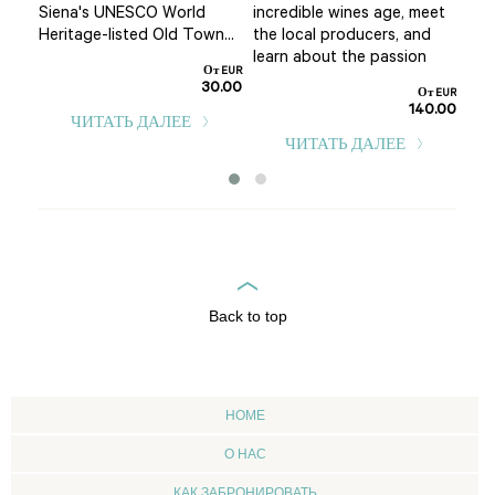
Siena's UNESCO World
incredible wines age, meet
т EUR
Heritage-listed Old Town...
the local producers, and
9.00
learn about the passion
От EUR
30.00
От EUR
140.00
ЧИТАТЬ ДАЛЕЕ
ЧИТАТЬ ДАЛЕЕ
Back to top
HOME
О НАС
КАК ЗАБРОНИРОВАТЬ