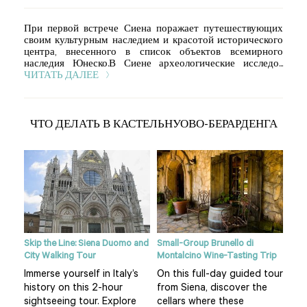
При первой встрече Сиена поражает путешествующих
своим культурным наследием и красотой исторического
центра, внесенного в список объектов всемирного
наследия Юнеско.В Сиене археологические исследо...
ЧИТАТЬ ДАЛЕЕ
ЧТО ДЕЛАТЬ В КАСТЕЛЬНУОВО-БЕРАРДЕНГА
iena
Skip the Line: Siena Duomo and
Small-Group Brunello di
Tusc
City Walking Tour
Montalcino Wine-Tasting Trip
y
Fal
Immerse yourself in Italy’s
On this full-day guided tour
 a
thr
history on this 2-hour
from Siena, discover the
4-h
sightseeing tour. Explore
cellars where these
clas