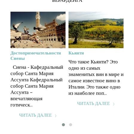
БЕРАРДЕНГА
енд
Достопримечательности
Кьянти
Оча
Сиены
в В
Что такое Кьянти? Это
Сиена - Кафедральный
Пре
одно из самых
собор Санта Мария
бок
знаменитых вин в мире и
с
Ассунта Кафедральный
леж
самое известное вино в
собор Санта Мария
ви
Италии. Это также одно
Ассунта –
Тос
из наиболее поп...
впечатляющая
мно
ЧИТАТЬ ДАЛЕЕ
готическ...
мож
ЧИТАТЬ ДАЛЕЕ