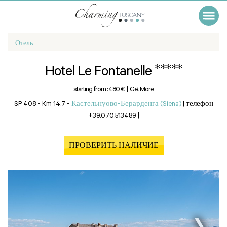
Отель
*****
Hotel Le Fontanelle
starting from :
480 €
|
Get More
SP 408 - Km 14.7 -
Кастельнуово-Берарденга (Siena)
|
телефон
+39.070.513489
|
ПРОВЕРИТЬ НАЛИЧИЕ