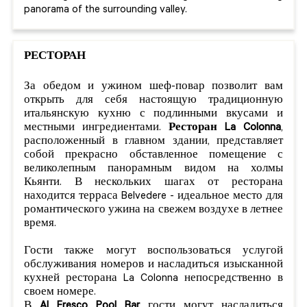
panorama of the surrounding valley.
РЕСТОРАН
За обедом и ужином шеф-повар позволит вам
открыть для себя настоящую традиционную
итальянскую кухню с подлинными вкусами и
местными ингредиентами.
Ресторан La Colonna
,
расположенный в главном здании, представляет
собой прекрасно обставленное помещение с
великолепным панорамным видом на холмы
Кьянти. В нескольких шагах от ресторана
находится терраса Belvedere - идеальное место для
романтического ужина на свежем воздухе в летнее
время.
Гости также могут воспользоваться услугой
обслуживания номеров и насладиться изысканной
кухней ресторана La Colonna непосредственно в
своем номере.
В
Al Fresco Pool Bar
гости могут насладиться