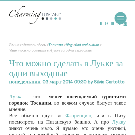
Toggle
navigat
IT
EN
DE
FR
RU
Вы находитесь здесь
>
Тоскана
>
Blog
>
Bed and culture
>
Что можно сделать в Лукке за одни выходные
Что можно сделать в Лукке за
одни выходные
понедельник, 03 март 2014 09:30
by
Silvia Cartotto
Лукка
– это
менее посещаемый туристами
городок Тосканы
, во всяком случае бытует такое
мнение.
Все обычно едут во
Флоренцию
, или в Пизу
посмотреть на Пизанскую башню. А про
Лукку
знают очень мало. Я думаю, это очень уютный,