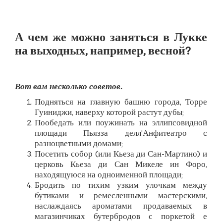
А чем же можно заняться в Лукке
на выходных, например, весной?
Вот вам несколько советов.
Подняться на главную башню города, Торре
Гуиниджи, наверху которой растут дубы;
Пообедать или поужинать на эллипсовидной
площади Пьязза делл'Анфитеатро с
разноцветными домами;
Посетить собор (или Кьеза ди Сан-Мартино) и
церковь Кьеза ди Сан Микеле ин Форо,
находящуюся на одноименной площади;
Бродить по тихим узким улочкам между
бутиками и ремесленными мастерскими,
наслаждаясь ароматами продаваемых в
магазинчиках бутербродов с поркетой е