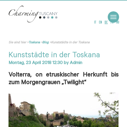
Toggle
navigat
IT
EN
DE
FR
RU
Sie sind hier
>
Toskana
>
Blog
>
Kunststädte in der Toskana
Kunststädte in der Toskana
Montag, 23 April 2018 12:30
by
Admin
Volterra, on etruskischer Herkunft bis
zum Morgengrauen „Twilight“