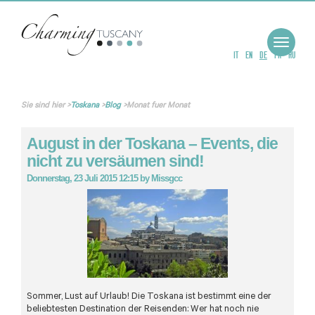
Toggle
navigat
IT
EN
DE
FR
RU
Sie sind hier
>
Toskana
>
Blog
>
Monat fuer Monat
August in der Toskana – Events, die
nicht zu versäumen sind!
Donnerstag, 23 Juli 2015 12:15
by
Missgcc
Sommer, Lust auf Urlaub! Die Toskana ist bestimmt eine der
beliebtesten Destination der Reisenden: Wer hat noch nie