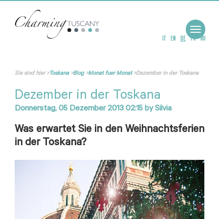
Toggle
navigat
IT
EN
DE
FR
RU
Sie sind hier
>
Toskana
>
Blog
>
Monat fuer Monat
>
Dezember in der Toskana
Dezember in der Toskana
Donnerstag, 05 Dezember 2013 02:15
by
Silvia
Was erwartet Sie in den Weihnachtsferien
in der Toskana?