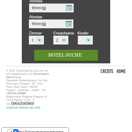
CREDITS
HOME
© 2026 CharmingTuscany.com ist
ein Handelsname von
Destination
Italia S.p.A.
Operative Niederlassung: Via San
Tommaso D'Aquino, 18 - First
Floor, Blue Tower I-09134
Cagliari - Sardinien - Italien - Tel.
+39.070.513489
Registration Regional Registry of
Travel Agents n.110 - P.
09642040969
IVA
KONTAKTIEREN SIE UNS
Ihre Datenschutzeinstellungen