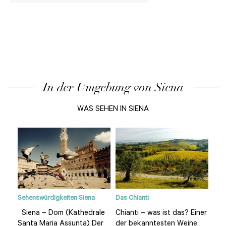
In der Umgebung von Siena
WAS SEHEN IN SIENA
arme
Sehenswürdigkeiten Siena
Das Chianti
Ein
in d
Siena – Dom (Kathedrale
Chianti – was ist das? Einer
an
Ital
Santa Maria Assunta) Der
der bekanntesten Weine