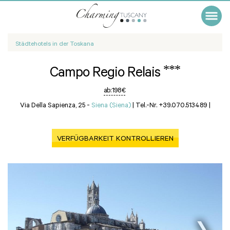
Städtehotels in der Toskana
***
Campo Regio Relais
ab:
198 €
Via Della Sapienza, 25 -
Siena (Siena)
|
Tel.-Nr. +39.070.513489
|
VERFÜGBARKEIT KONTROLLIEREN