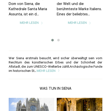
n
Plä
Dom von Siena, die
der Welt und die
ent
Kathedrale Santa Maria
berühmteste Marke Italiens.
Nat
Assunta, ist ein d...
Eines der beliebtes...
n
Woc
MEHR LESEN
MEHR LESEN
des
Wer Siena erstmals besucht, wird sicher überwältigt sein vom
Reichtum des künstlerischen Erbes und der Schönheit der
Altstadt, die zum UNESCO-Welterbe zählt.Archäologische Funde
im historischen St...
MEHR LESEN
WAS TUN IN SIENA