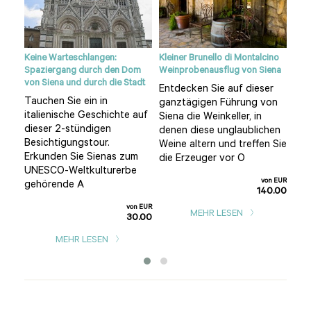
Keine Warteschlangen:
Kleiner Brunello di Montalcino
Tos
Spaziergang durch den Dom
Weinprobenausflug von Siena
Sie
von Siena und durch die Stadt
Entdecken Sie auf dieser
Verl
Tauchen Sie ein in
 4-
ganztägigen Führung von
Tos
italienische Geschichte auf
n
Siena die Weinkeller, in
stü
dieser 2-stündigen
denen diese unglaublichen
Sien
Besichtigungstour.
Weine altern und treffen Sie
n EUR
Erkunden Sie Sienas zum
die Erzeuger vor O
9.00
UNESCO-Weltkulturerbe
von EUR
gehörende A
140.00
von EUR
MEHR LESEN
30.00
MEHR LESEN