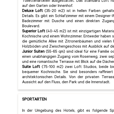
Toilettenartikeln ausgestattet. Das Standard Loft h
auf den Garten oder Innenhof.
Deluxe Loft
(35-20 m2) ist in hellen Farben gehalt
Details. Es gibt ein Schlafzimmer mit einem Designer-
Badezimmer mit Dusche und einen direkten Zugan
Boulevard.
Superior Loft
(40-45 m2) ist mit einzigartigen Materia
Kochnische und einem Wohnzimmer. Entweder haben si
die gemütliche Allee mit Zitronenbäumen und vielen
Holzböden und Zwischengeschoss mit Ausblick auf de
Junior Suiten
(55-65 qm) sind ideal für eine Familie 
einen unabhängigen Zugang vom Rosenweg, zwei sepa
und eine romantische Terrasse mit Blick auf die Däche
Suite Loft
(75-100 m2) zwei Loft Studios, beide b
bequemer Kochnische. Sie sind besonders raffinier
architektonischen Details. Von der privaten Terra
Aussicht auf den Fluss, den Park und die Innenstadt.
SPORTARTEN
In der Umgebung des Hotels, gibt es folgende Spo