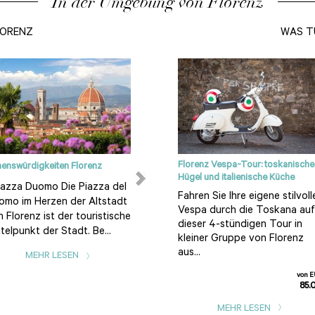
In der Umgebung von Florenz
LORENZ
WAS T
Florenz Vespa-Tour: toskanische
enswürdigkeiten Florenz
Das Chianti
Hügel und italienische Küche
azza Duomo Die Piazza del
Chianti – was ist das? Einer
Fahren Sie Ihre eigene stilvoll
omo im Herzen der Altstadt
der bekanntesten Weine der
Vespa durch die Toskana auf
 Florenz ist der touristische
Welt und die berühmteste
dieser 4-stündigen Tour in
telpunkt der Stadt. Be...
Marke Italiens. Eines der
kleiner Gruppe von Florenz
beliebtes...
aus...
MEHR LESEN
MEHR LESEN
von 
85.
MEHR LESEN