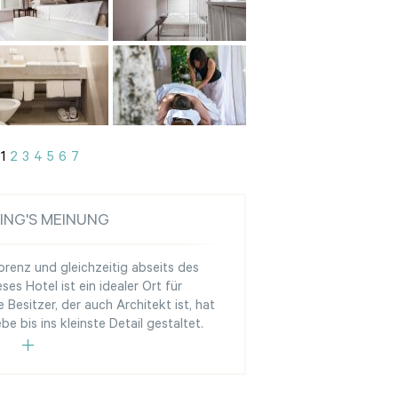
1
2
3
4
5
6
7
ING'S MEINUNG
orenz und gleichzeitig abseits des
ses Hotel ist ein idealer Ort für
 Besitzer, der auch Architekt ist, hat
ebe bis ins kleinste Detail gestaltet.