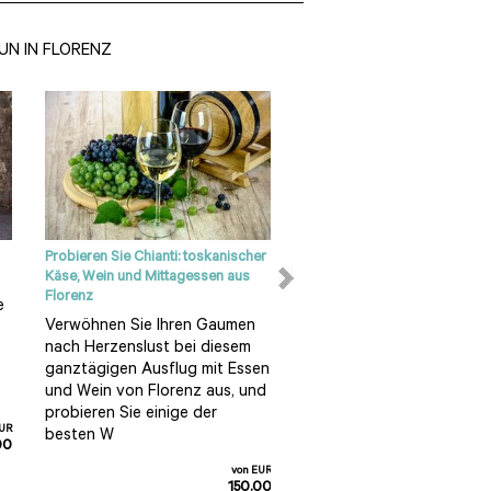
UN IN FLORENZ
Probieren Sie Chianti: toskanischer
Flug im Heißluftballon über d
Käse, Wein und Mittagessen aus
Toskana
Florenz
e
Sehen Sie die wundersch
Verwöhnen Sie Ihren Gaumen
Landschaft der Toskana 
nach Herzenslust bei diesem
einer 1-stündigen Fahrt im
ganztägigen Ausflug mit Essen
Heißluftballon, die in San
und Wein von Florenz aus, und
Casciano in Val di Pesa
probieren Sie einige der
startet...
EUR
besten W
00
von EUR
150.00