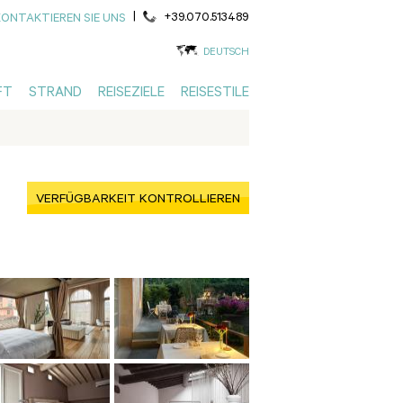
|
+39.070.513489
KONTAKTIEREN SIE UNS
DEUTSCH
FT
STRAND
REISEZIELE
REISESTILE
VERFÜGBARKEIT KONTROLLIEREN