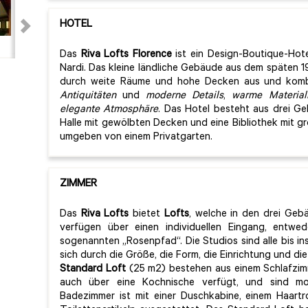
HOTEL
Das
Riva Lofts Florence
ist ein Design-Boutique-Hot
Nardi. Das kleine ländliche Gebäude aus dem späten 19
durch weite Räume und hohe Decken aus und kombi
Antiquitäten
und
moderne Details
,
warme Material
elegante Atmosphäre
. Das Hotel besteht aus drei G
Halle mit gewölbten Decken und eine Bibliothek mit 
umgeben von einem Privatgarten.
ZIMMER
Das
Riva Lofts
bietet
Lofts
, welche in den drei Gebä
verfügen über einen individuellen Eingang, entw
sogenannten „Rosenpfad“. Die Studios sind alle bis in
sich durch die Größe, die Form, die Einrichtung und die
Standard Loft
(25 m2) bestehen aus einem Schlafzim
auch über eine Kochnische verfügt, und sind mo
Badezimmer ist mit einer Duschkabine, einem Haart