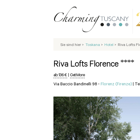
Sie sind hier
>
Toskana
>
Hotel
>
Riva Lofts F
****
Riva Lofts Florence
ab:
136 €
|
Get More
Via Baccio Bandinelli 98 -
Florenz (Firenze)
|
Te