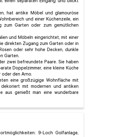
at einen separaten Eingang und blickt
en, hat antike Möbel und glamouröse
Wohnbereich und einer Küchenzeile, ein
g zum Garten oder zum gemütlichen
lien und Möbeln eingerichtet, mit einer
e direkten Zugang zum Garten oder in
 Rosen oder sehr hohe Decken, dunkle
n Garten.
oder zwei befreundete Paare. Sie haben
rate Doppelzimmer, eine kleine Küche
r oder den Arno.
ieten eine großzügige Wohnfläche mit
t dekoriert mit modernen und antiken
sse aus genießt man eine wunderbare
rtmöglichkeiten: 9-Loch Golfanlage,