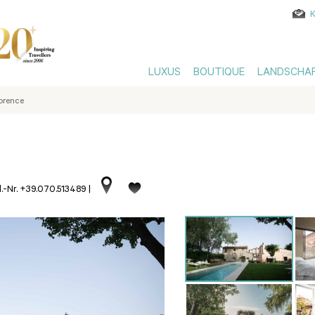
LUXUS
BOUTIQUE
LANDSCHA
lorence
l.-Nr. +39.070.513489
|