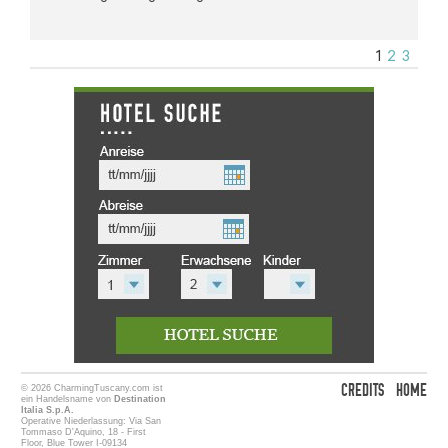
1
2
3
CREDITS
HOME
© 2026 CharmingTuscany.com ist
ein Handelsname von
Destination
Italia S.p.A.
Operative Niederlassung: Via San
Tommaso D'Aquino, 18 - First
Floor, Blue Tower I-09134