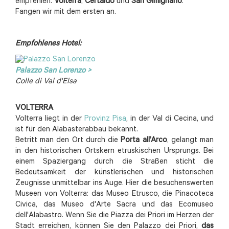
empfehlen:
Volterra
,
Certaldo
und
San
Gimignano
.
Fangen wir mit dem ersten an.
Empfohlenes Hotel:
Palazzo San Lorenzo >
Colle di Val d'Elsa
VOLTERRA
Volterra liegt in der
Provinz Pisa
, in der Val di Cecina, und
ist für den Alabasterabbau bekannt.
Betritt man den Ort durch die
Porta all’Arco
, gelangt man
in den historischen Ortskern etruskischen Ursprungs. Bei
einem Spaziergang durch die Straßen sticht die
Bedeutsamkeit der künstlerischen und historischen
Zeugnisse unmittelbar ins Auge. Hier die besuchenswerten
Museen von Volterra: das Museo Etrusco, die Pinacoteca
Civica, das Museo d'Arte Sacra und das Ecomuseo
dell'Alabastro. Wenn Sie die Piazza dei Priori im Herzen der
Stadt erreichen, können Sie den Palazzo dei Priori,
das