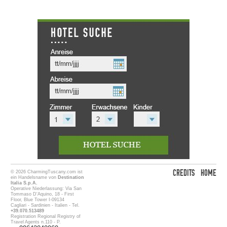
CREDITS
HOME
© 2026 CharmingTuscany.com ist
ein Handelsname von
Destination
Italia S.p.A.
Operative Niederlassung: Via San
Tommaso D'Aquino, 18 - First
Floor, Blue Tower I-09134
Cagliari - Sardinien - Italien - Tel.
+39.070.513489
Registration Regional Registry of
Travel Agents n.110 - P.