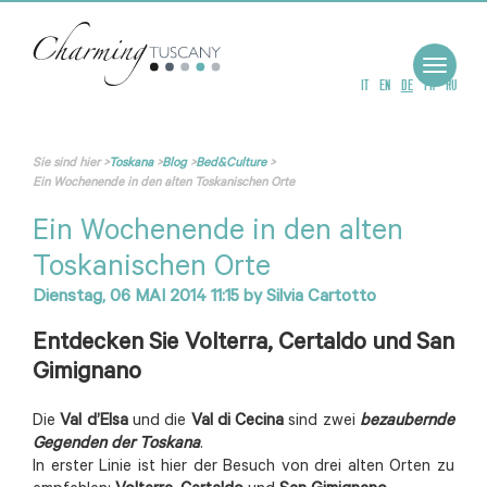
Toggle
navigat
IT
EN
DE
FR
RU
Sie sind hier
>
Toskana
>
Blog
>
Bed&Culture
>
Ein Wochenende in den alten Toskanischen Orte
Ein Wochenende in den alten
Toskanischen Orte
Dienstag, 06 MAI 2014 11:15
by
Silvia Cartotto
Entdecken Sie Volterra, Certaldo und San
Gimignano
Die
Val d’Elsa
und die
Val di Cecina
sind zwei
bezaubernde
Gegenden der Toskana
.
In erster Linie ist hier der Besuch von drei alten Orten zu