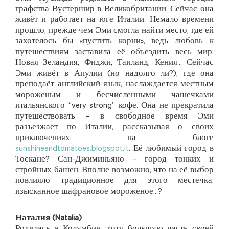
графства Вустершир в Великобритании. Сейчас она
живёт и работает на юге Италии. Немало времени
прошло, прежде чем Эми смогла найти место, где ей
захотелось бы «пустить корни», ведь любовь к
путешествиям заставила её объездить весь мир:
Новая Зеландия, Фиджи, Таиланд, Кения... Сейчас
Эми живёт в Апулии (но надолго ли?), где она
преподаёт английский язык, наслаждается местным
мороженым и бесчисленными чашечками
итальянского “very strong” кофе. Она не прекратила
путешествовать – в свободное время Эми
разъезжает по Италии, рассказывая о своих
приключениях на блоге
sunshineandtomatoes.blogspot.it
. Её любимый город в
Тоскане? Сан-Джиминьяно – город тонких и
стройных башен. Вполне возможно, что на её выбор
повлияло традиционное для этого местечка,
изысканное шафрановое мороженое...?
Наталия (Natalia)