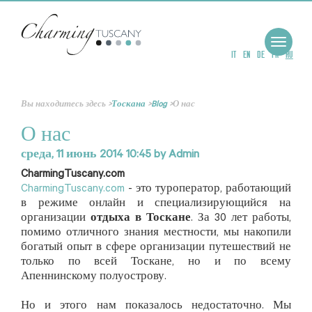
Toggle
navigat
IT
EN
DE
FR
RU
Вы находитесь здесь
>
Тоскана
>
Blog
>
О нас
О нас
среда, 11 июнь 2014 10:45
by
Admin
CharmingTuscany.com
CharmingTuscany.com
- это туроператор, работающий
в режиме онлайн и специализирующийся на
организации
отдыха в Тоскане
. За 30 лет работы,
помимо отличного знания местности, мы накопили
богатый опыт в сфере организации путешествий не
только по всей Тоскане, но и по всему
Апеннинскому полуострову.
Но и этого нам показалось недостаточно. Мы