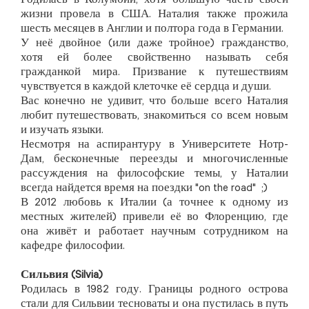
Родилась в Колумбии, хотя большую часть своей
жизни провела в США. Наталия также прожила
шесть месяцев в Англии и полтора года в Германии.
У неё двойное (или даже тройное) гражданство,
хотя ей более свойственно называть себя
гражданкой мира. Призвание к путешествиям
чувствуется в каждой клеточке её сердца и души.
Вас конечно не удивит, что больше всего Наталия
любит путешествовать, знакомиться со всем новым
и изучать языки.
Несмотря на аспирантуру в Университете Нотр-
Дам, бесконечные переезды и многочисленные
рассуждения на философские темы, у Наталии
всегда найдется время на поездки "on the road" ;)
В 2012 любовь к Италии (а точнее к одному из
местных жителей) привели её во Флоренцию, где
она живёт и работает научным сотрудником на
кафедре философии.
Сильвия (Silvia)
Родилась в 1982 году. Границы родного острова
стали для Сильвии тесноваты и она пустилась в путь