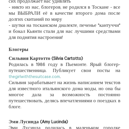
сих продолжает нас удивлять
- никто из нас, блогеров, не родился в Тоскане - все
мы ВЫБРАЛИ её в качестве второго дома после
долгих скитаний по миру
- шутки на тосканском диалекте, печенье "кантуччи"
и бокал Кьянти стали для нас лучшими средствами
для поднятия настроения!
Блогеры
Сильвия Картотто (Silvia Cartotto)
Родилась в 1986 году в Пьемонте. Ярый блогер-
путешественница. Публикует свои посты на
thegirlwiththesuitcase.com
.
Сильвия зарабатывает на жизнь написанием текстов
для известного итальянского дома моды, но она бы
многое дала за возможность постоянно
путешествовать, делясь впечатлениями о поездках в
блоге.
Эми Лусинда (Amy Lucinda)
Эми Лусинда родилась в маленьком городке