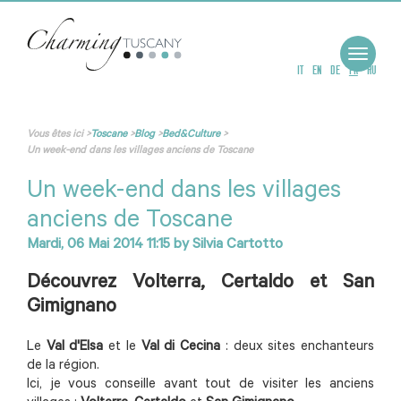
Toggle
navigat
IT
EN
DE
FR
RU
Vous êtes ici
>
Toscane
>
Blog
>
Bed&Culture
>
Un week-end dans les villages anciens de Toscane
Un week-end dans les villages
anciens de Toscane
Mardi, 06 Mai 2014 11:15
by
Silvia Cartotto
Découvrez Volterra, Certaldo et San
Gimignano
Le
Val d'Elsa
et le
Val di Cecina
: deux sites enchanteurs
de la région.
Ici, je vous conseille avant tout de visiter les anciens