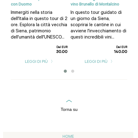
con Duomo
vino Brunello di Montalcino
Sie
na
Immergiti nella storia
In questo tour guidato di
Inn
dell'Italia in questo tour di 2
un giorno da Siena,
tra
a
ore. Esplora la città vecchia
scoprirai le cantine in cui
que
..
di Siena, patrimonio
avviene l'invecchiamento di
tos
dell'umanità dell'UNESCO...
questi incredibili vini...
l EUR
9.00
Dal EUR
Dal EUR
30.00
140.00
LEGGI DI PIÙ
LEGGI DI PIÙ
Torna su
HOME