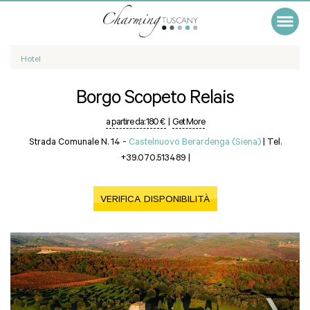
Hotel
Borgo Scopeto Relais
a partire da:
180 €
|
Get More
Strada Comunale N. 14 -
Castelnuovo Berardenga (Siena)
|
Tel.
+39.070.513489
|
VERIFICA DISPONIBILITÀ