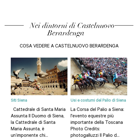
Nei dintorni di Castelnuovo
Berardenga
COSA VEDERE A CASTELNUOVO BERARDENGA
Siti Siena
Usi e costumi del Palio di Siena
Il Ch
Cattedrale di Santa Maria
La Corsa del Palio a Siena:
Che
Assunta Il Duomo di Siena,
l'evento equestre più
dei 
nte
la Cattedrale di Santa
importante della Toscana
mon
Maria Assunta, è
Photo Credits:
etic
ero
un’imponente chi...
photogalluzzi Il Palio d...
mete