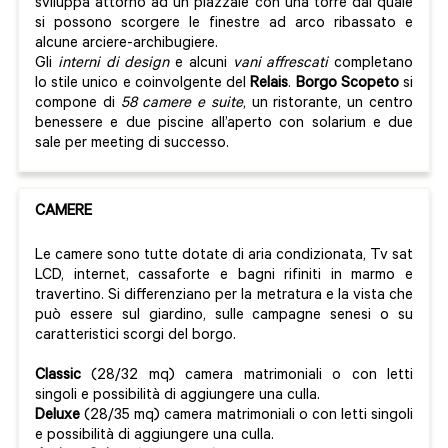
sviluppa attorno ad un piazzale con una torre dal quale
si possono scorgere le finestre ad arco ribassato e
alcune arciere-archibugiere.
Gli
interni di design
e alcuni
vani affrescati
completano
lo stile unico e coinvolgente del
Relais
.
Borgo Scopeto
si
compone di
58 camere e suite
, un ristorante, un centro
benessere e due piscine all’aperto con solarium e due
sale per meeting di successo.
CAMERE
Le camere sono tutte dotate di aria condizionata, Tv sat
LCD, internet, cassaforte e bagni rifiniti in marmo e
travertino. Si differenziano per la metratura e la vista che
può essere sul giardino, sulle campagne senesi o su
caratteristici scorgi del borgo.
Classic
(28/32 mq) camera matrimoniali o con letti
singoli e possibilità di aggiungere una culla.
Deluxe
(28/35 mq) camera matrimoniali o con letti singoli
e possibilità di aggiungere una culla.