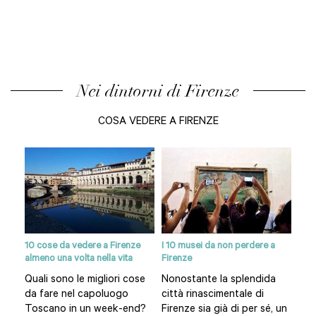
Nei dintorni di Firenze
COSA VEDERE A FIRENZE
10 cose da vedere a Firenze
I 10 musei da non perdere a
Siti
almeno una volta nella vita
Firenze
re
Pia
Quali sono le migliori cose
Nonostante la splendida
del
da fare nel capoluogo
città rinascimentale di
omo
Fir
Toscano in un week-end?
Firenze sia già di per sé, un
è il