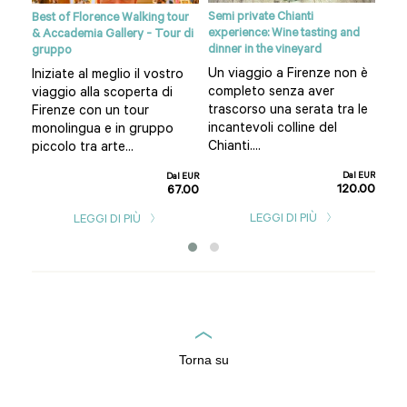
Semi private Chianti
anti
Best of Florence Walking tour
Sien
experience: Wine tasting and
& Accademia Gallery - Tour di
da F
dinner in the vineyard
gruppo
gna
Un 
Un viaggio a Firenze non è
Iniziate al meglio il vostro
:
di 
completo senza aver
viaggio alla scoperta di
lasc
trascorso una serata tra le
Firenze con un tour
lla
sco
incantevoli colline del
monolingua e in gruppo
nost
Chianti....
piccolo tra arte...
l EUR
1.00
Dal EUR
Dal EUR
120.00
67.00
LEGGI DI PIÙ
LEGGI DI PIÙ
Torna su