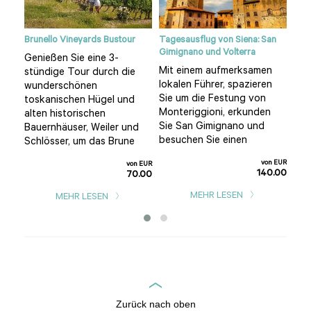
 die
Brunello Vineyards Bustour
Tagesausflug von Siena: San
Flug
Gimignano und Volterra
Tos
Genießen Sie eine 3-
 im
Mit einem aufmerksamen
Die
stündige Tour durch die
in
lokalen Führer, spazieren
Hei
wunderschönen
ie
Sie um die Festung von
609
toskanischen Hügel und
ten
Monteriggioni, erkunden
san
alten historischen
Sie San Gimignano und
Sch
Bauernhäuser, Weiler und
besuchen Sie einen
wei
Schlösser, um das Brune
n EUR
von EUR
von EUR
0.00
140.00
70.00
MEHR LESEN
MEHR LESEN
Zurück nach oben