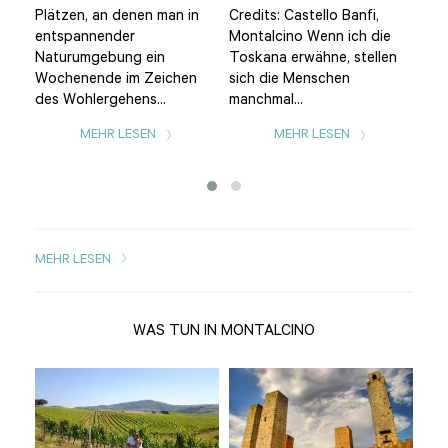
Plätzen, an denen man in
Credits: Castello Banfi,
bes
entspannender
Montalcino Wenn ich die
übe
Naturumgebung ein
Toskana erwähne, stellen
Rei
d
Wochenende im Zeichen
sich die Menschen
kün
des Wohlergehens...
manchmal...
der
Alts
MEHR LESEN
MEHR LESEN
MEHR LESEN
WAS TUN IN MONTALCINO