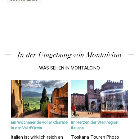
In der Umgebung von Montalcino
WAS SEHEN IN MONTALCINO
ie
Ein Wochenende voller Charme
Im Herzen der Weinregion
Sien
in der Val d'Orcia
Italiens
Hüge
Italien ist wirklich reich an
Toskana Touren Photo
Wer