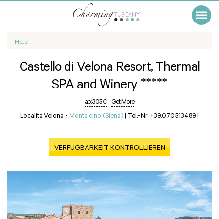
Hotel
Castello di Velona Resort, Thermal
*****
SPA and Winery
ab:
305 €
|
Get More
Località Velona -
Montalcino (Siena)
|
Tel.-Nr. +39.070.513489
|
VERFÜGBARKEIT KONTROLLIEREN