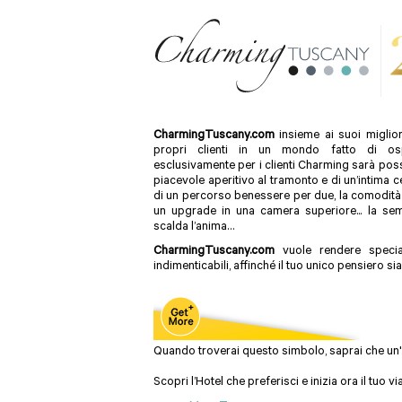
Get More
Meriti di più del solito viaggio. Vivi un’espe
Programma
“Get More”.
CharmingTuscany.com
insieme ai suoi miglior
propri clienti in un mondo fatto di os
esclusivamente per i clienti Charm
ing sarà poss
piacevole aperitivo al tramonto e di un’intima 
di un percorso benessere per due, la comodità
un upgrade in una camera superiore... la sem
scalda l’anima…
CharmingTuscany.com
vuole rendere special
indimenticabili, affinché il tuo unico pensiero si
Quando troverai questo simbolo, saprai che un'of
Scopri l’Hotel che preferisci e inizia ora il tuo v