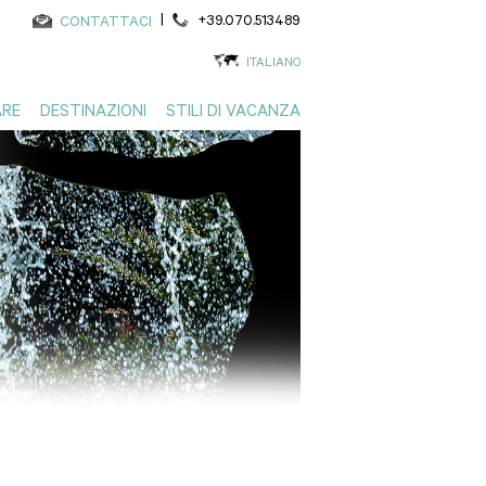
|
+39.070.513489
CONTATTACI
ITALIANO
RE
DESTINAZIONI
STILI DI VACANZA