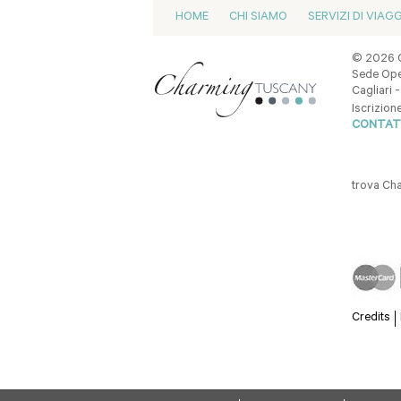
HOME
CHI SIAMO
SERVIZI DI VIAG
© 2026 C
Sede Oper
Cagliari -
Iscrizion
CONTAT
trova C
Credits