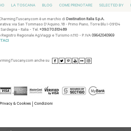
GIO
LA TOSCANA
BLOG
COME PRENOTARE
SELECTED BY
harmingTuscany.com è un marchio di
Destination Italia S.p.A.
ativa: via San Tommaso D'Aquino, 18 - Primo Piano, Torre Blu I-09134
 Sardegna - Italia - Tel.
+39.070.513489
09642040969
e Registro Regionale Ag.Viaggi e Turismo n.110 - P. IVA
TACI
harmingTuscany.com anche su
Privacy & Cookies
Condizioni