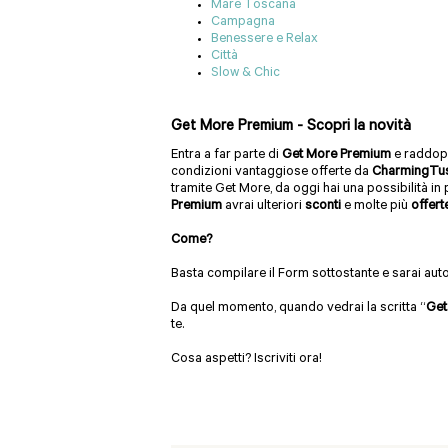
Mare Toscana
Campagna
Benessere e Relax
Città
Slow & Chic
Get More Premium - Scopri la novità
Entra a far parte di
Get More Premium
e raddopp
condizioni vantaggiose offerte da
CharmingTu
tramite Get More, da oggi hai una possibilità in
Premium
avrai ulteriori
sconti
e molte più
offert
Come?
Basta compilare il Form sottostante e sarai au
Da quel momento, quando vedrai la scritta “
Get
te.
Cosa aspetti? Iscriviti ora!