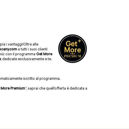
ia i vantaggi!Oltre alle
scany.com
a tutti i suoi clienti
 più: con il programma
Get More
e
, dedicate esclusivamente e te.
tomaticamente iscritto al programma.
 More Premium
”, saprai che quell’offerta è dedicata a