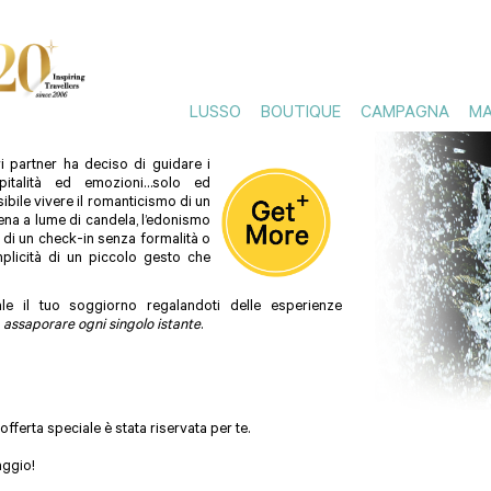
rienza dentro la tua vacanza prenotando un Hotel del
LUSSO
BOUTIQUE
CAMPAGNA
MA
i partner ha deciso di guidare i
pitalità ed emozioni…solo ed
ibile
vivere il romanticismo di un
cena a lume di candela, l’edonismo
 di un check
-in senza formalità o
plicità di un piccolo gesto che
e il tuo soggiorno regalandoti delle esperienze
a
assaporare ogni singolo istante
.
ferta speciale è stata riservata per te.
iaggio!